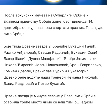
После врхунских мечева на Суперлиги Србије и
Екипном првенству Србије жене, овог викенда, 14.
децембра очекује нас нови спортски празник, Прва џудо
лига Србије.
Боје тима Црвене звезде 2, браниће Вукашим Гачић,
Растко Анђеловић, Стефан Радоичић, Вукашин Сокић,
Лазар Шапић, Душан Манојловић, Ђорђе Јакимовски,
Никола Ћировић, Јован Нишкановић, Урош Гавриловић,
Комнен Драгаш, Бранислав Ђурић и Лука Марић.
Црвено беле водиће наши тренери Немања Николић,
Давид Радуловић и Петар Вукотић.
Црвена звезда је минуле сезоне у Првој лиги Србије
освојила треће место чиме се наш тим још једном