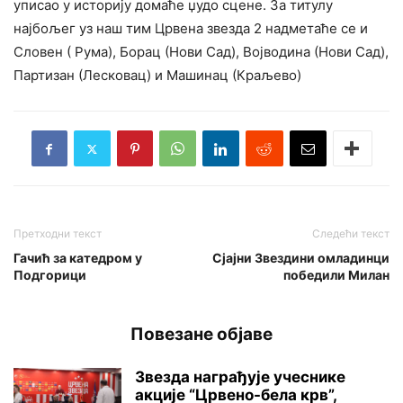
уписао у историју домаће џудо сцене. За титулу
најбољег уз наш тим Црвена звезда 2 надметаће се и
Словен ( Рума), Борац (Нови Сад), Војводина (Нови Сад),
Партизан (Лесковац) и Машинац (Краљево)
Претходни текст
Следећи текст
Гачић за катедром у
Сјајни Звездини омладинци
Подгорици
победили Милан
Повезане објаве
Звезда награђује учеснике
акције “Црвено-бела крв”,