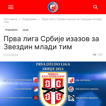
Насловна
Издвајамо
Прва лига Србије изазов за Звездин млади
тим
Издвајамо
Џудо
Прва лига Србије изазов за
Звездин млади тим
102
11/12/2024