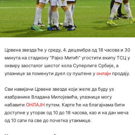
Црвена звезда ће у среду, 4. децембра од 18 часова и 30
минута на стадиону “Рајко Митић” угостити екипу ТСЦ у
оквиру заосталог шестог кола Суперлиге Србије, а
улазнице за поменути дуел су пуштене у
онлајн
продају.
Сви навијачи Црвене звезде који желе да буду уз
изабранике Владана Милојевића, улазнице могу
набавити
ОНЛАЈН
путем. Карте ће на благајнама бити
доступне у уторак од 10 до 18 часова, као и на дан меча
од 10 сати па све до почетка утакмице.