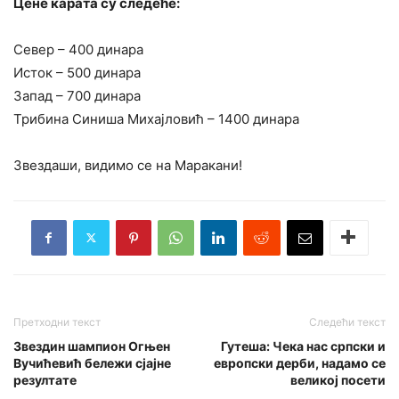
Цене карата су следеће:
Север – 400 динара
Исток – 500 динара
Запад – 700 динара
Трибина Синиша Михајловић – 1400 динара
Звездаши, видимо се на Маракани!
Претходни текст
Следећи текст
Звездин шампион Огњен
Гутеша: Чека нас српски и
Вучићевић бележи сјајне
европски дерби, надамо се
резултате
великој посети