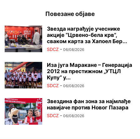
Повезане објаве
Звезда награђује учеснике
акције “Црвено-бела крв”,
сваком карта за Хапоел Бер...
SDCZ
-
06/08/2026
Иза југа Маракане – Генерација
2012 на престижном „УТЦЛ
Купу“ у...
SDCZ
-
06/08/2026
Звездина фан зона за најмлађе
навијаче против Новог Пазара
SDCZ
-
06/08/2026