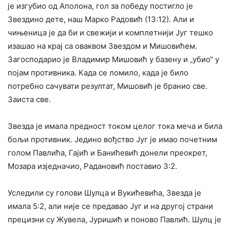
је изгубио од Аполона, гол за победу постигло је
Звездино дете, наш Марко Радовић (13:12). Али и
чињеница је да би и свежији и комплетнији Југ тешко
изашао на крај са оваквом Звездом и Мишовићем.
Загосподарио је Владимир Мишовић у базену и „убио“ у
појам противника. Када се ломило, када је било
потребно сачувати резултат, Мишовић је бранио све.
Заиста све.
Звезда је имала предност током целог тока меча и била
бољи противник. Једино вођство Југ је имао почетним
голом Павлића, Гајић и Банићевић донели преокрет,
Мозара изједначио, Радановић поставио 3:2.
Уследили су голови Шулца и Вукићевића, Звезда је
имала 5:2, али није се предавао Југ и на другој страни
прецизни су Жувела, Јуришић и поново Павлић. Шулц је