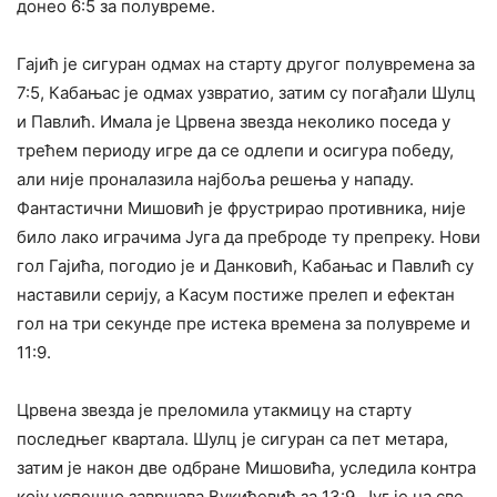
донео 6:5 за полувреме.
Гајић је сигуран одмах на старту другог полувремена за
7:5, Кабањас је одмах узвратио, затим су погађали Шулц
и Павлић. Имала је Црвена звезда неколико поседа у
трећем периоду игре да се одлепи и осигура победу,
али није проналазила најбоља решења у нападу.
Фантастични Мишовић је фрустрирао противника, није
било лако играчима Југа да преброде ту препреку. Нови
гол Гајића, погодио је и Данковић, Кабањас и Павлић су
наставили серију, а Касум постиже прелеп и ефектан
гол на три секунде пре истека времена за полувреме и
11:9.
Црвена звезда је преломила утакмицу на старту
последњег квартала. Шулц је сигуран са пет метара,
затим је након две одбране Мишовића, уследила контра
коју успешно завршава Вукићевић за 13:9. Југ је на све