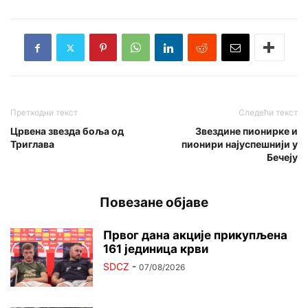
Претходни текст
Следећи текст
Црвена звезда боља од
Звездине пионирке и
Триглава
пионири најуспешнији у
Бечеју
Повезане објаве
Првог дана акције прикупљена
161 јединица крви
SDCZ
-
07/08/2026