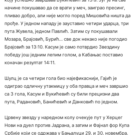
начине покушавао да се врати у меч, заиграо пресинг,
пливао добро, али није могло поред Мишовића ништа да
прође. У једном нападу је зауставио четири ударца, три
пута Жувела, једном Павлић. Затим су покушавали
Мозара, Брајовић, Бурић… све док некако није погодио
Брајовић за 13:10. Касум је само потврдио Звездину
победу још једним лепим голом, а Кабањас поставио
коначан резултат 14:11.
Шулц је са четири гола био најефикаснији, Гајић је
одиграо одличну утакмицу у оба правца и меч завршио
са 3 гола, Касум и Вукићевић су били прецизни два
пута, Радановић, Банићевић и Данковић по једном.
Црвену звезду у наредном колу очекује пут у Херцег
Нови на дуел против Јадрана, а затим и Фајнал фор Купа
Србије који се одржава у Бањалуци 29. и 30. новембра.