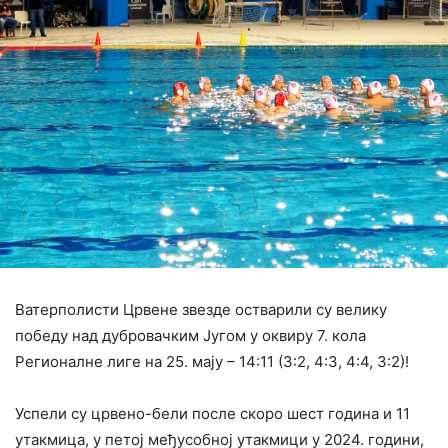
Ватерполисти Црвене звезде остварили су велику
победу над дубровачким Југом у оквиру 7. кола
Регионалне лиге на 25. мају – 14:11 (3:2, 4:3, 4:4, 3:2)!
Успели су црвено-бели после скоро шест година и 11
утакмица, у петој међусобној утакмици у 2024. години,