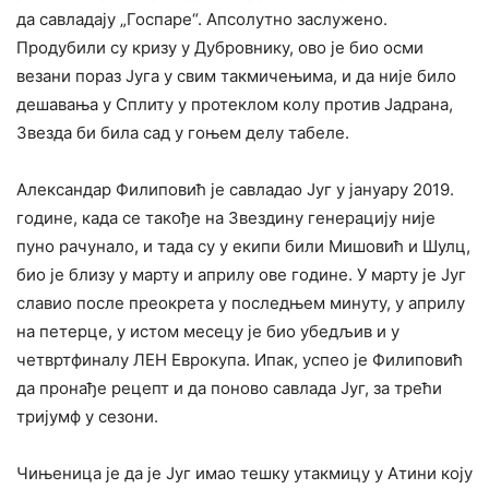
да савладају „Госпаре“. Апсолутно заслужено.
Продубили су кризу у Дубровнику, ово је био осми
везани пораз Југа у свим такмичењима, и да није било
дешавања у Сплиту у протеклом колу против Јадрана,
Звезда би била сад у гоњем делу табеле.
Александар Филиповић је савладао Југ у јануару 2019.
године, када се такође на Звездину генерацију није
пуно рачунало, и тада су у екипи били Мишовић и Шулц,
био је близу у марту и априлу ове године. У марту је Југ
славио после преокрета у последњем минуту, у априлу
на петерце, у истом месецу је био убедљив и у
четвртфиналу ЛЕН Еврокупа. Ипак, успео је Филиповић
да пронађе рецепт и да поново савлада Југ, за трећи
тријумф у сезони.
Чињеница је да је Југ имао тешку утакмицу у Атини коју