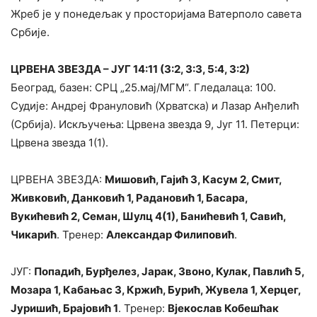
Жреб је у понедељак у просторијама Ватерполо савета
Србије.
ЦРВЕНА ЗВЕЗДА – ЈУГ 14:11 (3:2, 3:3, 5:4, 3:2)
Београд, базен: СРЦ „25.мај/МГМ“. Гледалаца: 100.
Судије: Андреј Франуловић (Хрватска) и Лазар Анђелић
(Србија). Искључења: Црвена звезда 9, Југ 11. Петерци:
Црвена звезда 1(1).
ЦРВЕНА ЗВЕЗДА:
Мишовић, Гајић 3, Касум 2, Смит,
Живковић, Данковић 1, Радановић 1, Басара,
Вукићевић 2, Семан, Шулц 4(1), Банићевић 1, Савић,
Чикарић
. Тренер:
Александар Филиповић
.
ЈУГ:
Попадић, Бурђелез, Јарак, Звоно, Кулак, Павлић 5,
Мозара 1, Кабањас 3, Кржић, Бурић, Жувела 1, Херцег,
Јуришић, Брајовић 1
. Тренер:
Вјекослав Кобешћак