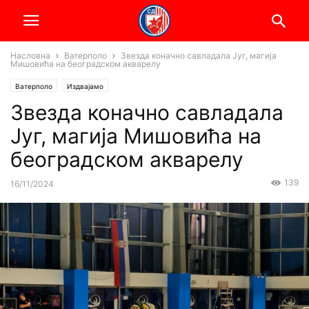
Насловна
Ватерполо
Звезда коначно савладала Југ, магија
Мишовића на београдском акварелу
Ватерполо
Издвајамо
Звезда коначно савладала
Југ, магија Мишовића на
београдском акварелу
139
16/11/2024