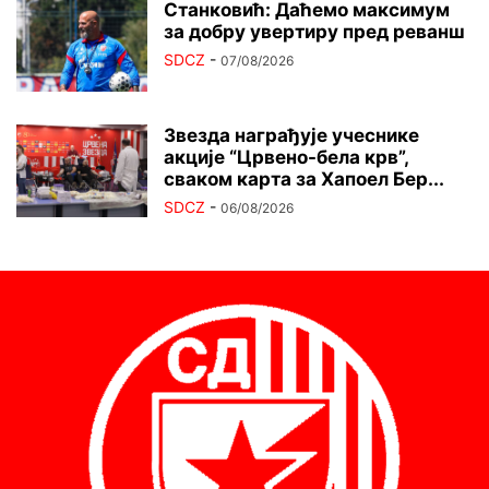
Станковић: Даћемо максимум
за добру увертиру пред реванш
SDCZ
-
07/08/2026
Звезда награђује учеснике
акције “Црвено-бела крв”,
сваком карта за Хапоел Бер...
SDCZ
-
06/08/2026