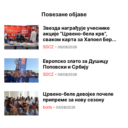
Повезане објаве
Звезда награђује учеснике
акције “Црвено-бела крв”,
сваком карта за Хапоел Бер...
SDCZ
-
06/08/2026
Европско злато за Душицу
Поповски и Србију
SDCZ
-
06/08/2026
Црвено-беле девојке почеле
припреме за нову сезону
boris
-
05/08/2026