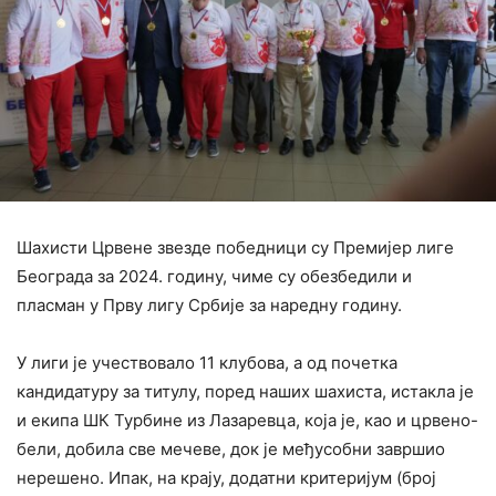
Шахисти Црвене звезде победници су Премијер лиге
Београда за 2024. годину, чиме су обезбедили и
пласман у Прву лигу Србије за наредну годину.
У лиги је учествовало 11 клубова, а од почетка
кандидатуру за титулу, поред наших шахиста, истакла је
и екипа ШК Турбине из Лазаревца, која је, као и црвено-
бели, добила све мечеве, док је међусобни завршио
нерешено. Ипак, на крају, додатни критеријум (број