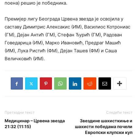
поена) решио је победника.
Премијер лигу Београда Црвена звезда је освојила у
саставу Димитрис Алексакис (ИМ), Василиос Котрониас
(ГМ), Дејан Антић (ГМ), Стефан Ђурић (ГМ), Радован
Говедарица (ИМ), Марко Ивановић, Предраг Машић
(ИМ), Лука Ристић (ФМ), Дејан Ташев (ФМ) и Саша
Величковић (ИМ).
Претходни текст
Следећи текст
Медицинар – Црвена звезда
Звездине шахисткиње и
21:32 (11:15)
шахисти победама почели
Европски клупски куп