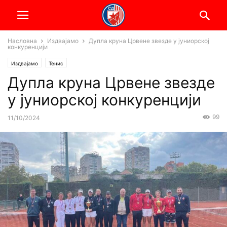
Насловна
Издвајамо
Дупла круна Црвене звезде у јуниорској
конкуренцији
Издвајамо
Тенис
Дупла круна Црвене звезде
у јуниорској конкуренцији
99
11/10/2024