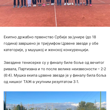
Екипно држабно првенство Србије за јунире (до 18
година) завршено је тријумфом Црвене звезде у обе
категорије, у мшушкој и женској конкуренцији.
Звездине тенисерке су у финалу биле боље од вечитог
ривала, Партизана и то после велике неизвесности – 2:2
(6:4). Мушка екипа црвене звезде је у финалу била боља
од нишког ТАЖ-а укупним резултатом 3:1.