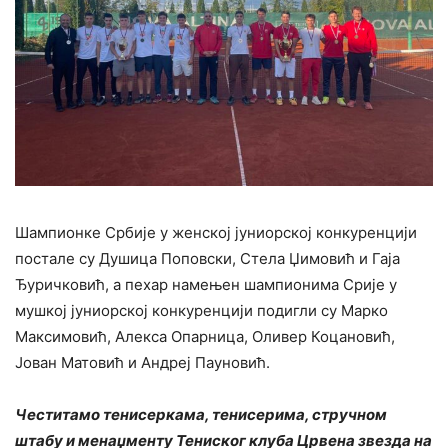
Шампионке Србије у женској јуниорској конкуренцији
постале су Душица Поповски, Стела Џимовић и Гаја
Ђуричковић, а пехар намењен шампионима Срије у
мушкој јуниорској конкуренцији подигли су Марко
Максимовић, Алекса Опарница, Оливер Коцановић,
Јован Матовић и Андреј Пауновић.
Честитамо тенисеркама, тенисерима, стручном
штабу и менаџменту Тениског клуба Црвена звезда на