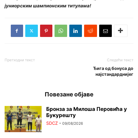
јуниорским шампионским титулама!
Претходни текст
Следећи текст
Ђига од бонуса до
најстандарднијег
Повезане објаве
Бронза за Милоша Перовића у
Букурешту
SDCZ
-
09/08/2026