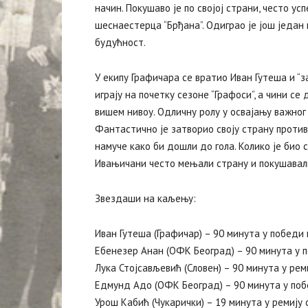
начин. Покушаво је по својој страни, често у
шеснаестерца “Брђана”. Одиграо је још један 
будућност.
У екипу Графичара се вратио Иван Гутеша и “з
играју на почетку сезоне “Графоси”, а чини с
вишем нивоу. Одличну ролу у освајању важног 
Фантастично је затворио своју страну против
намуче како би дошли до гола. Колико је био 
Ивањичани често мењали страну и покушавали
‍Звездаши на каљењу:
Иван Гутеша (Графичар) – 90 минута у победи 
Ебенезер Анан (ОФК Београд) – 90 минута у 
Лука Стојсављевић (Словен) – 90 минута у реми
Едмунд Адо (ОФК Београд) – 90 минута у поб
Урош Кабић (Чукарички) – 19 минута у ремију 