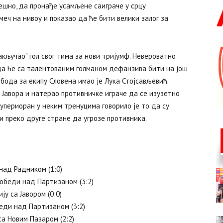
спешно, да пронађе усамљене саиграче у срцу
меч на нивоу и показао да ће бити велики залог за
акључао” гол свог тима за нови тријумф. Невероватно
е да ће са талентованим голманом дефанзива бити на још
бода за екипу Словена имао је Лука Стојсављевић.
 Јавора и натерао противничке играче да се изузетно
супериоран у неким тренуцима говорило је то да су
 преко друге стране да угрозе противника.
над Радником (1:0)
победи над Партизаном (3:2)
ју са Јавором (0:0)
еди над Партизаном (3:2)
са Новим Пазаром (2:2)