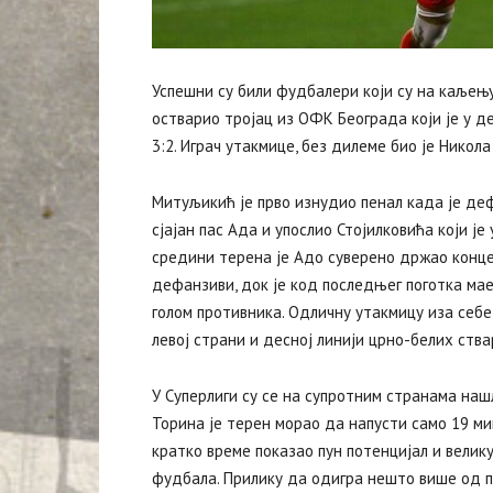
Успешни су били фудбалери који су на каљењу 
остварио тројац из ОФК Београда који је у д
3:2. Играч утакмице, без дилеме био је Никол
‍Митуљикић је прво изнудио пенал када је де
сјајан пас Ада и упослио Стојилковића који ј
средини терена је Адо суверено држао конце 
дефанзиви, док је код последњег поготка мае
голом противника. Одличну утакмицу иза себе 
левој страни и десној линији црно-белих ств
У Суперлиги су се на супротним странама на
Торина је терен морао да напусти само 19 мин
кратко време показао пун потенцијал и велик
фудбала. Прилику да одигра нешто више од по