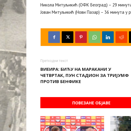
Никола Митуљикић (ОФК Београд) – 29 минута
Јован Митуљикић (Нови Пазар) – 36 минута у р
Претходни текст
ВИЕИРА: БИЋУ НА МАРАКАНИ У
ЧЕТВРТАК, ПУН СТАДИОН ЗА ТРИЈУМФ
ПРОТИВ БЕНФИКЕ
ПОВЕЗАНЕ ОБЈАВЕ