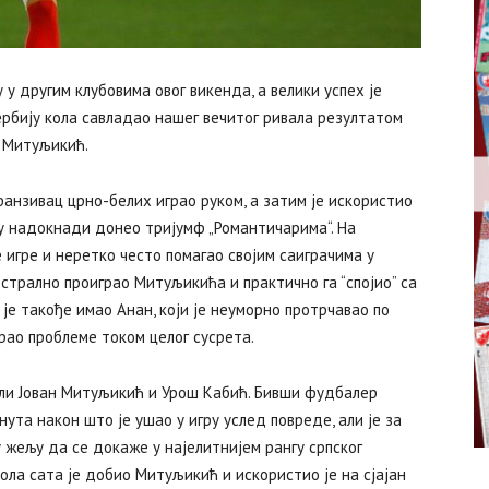
у другим клубовима овог викенда, а велики успех је
ербију кола савладао нашег вечитог ривала резултатом
а Митуљикић.
фанзивац црно-белих играо руком, а затим је искористио
е у надокнади донео тријумф „Романтичарима“. На
игре и неретко често помагао својим саиграчима у
стрално проиграо Митуљикића и практично га “спојио” са
је такође имао Анан, који је неуморно протрчавао по
арао проблеме током целог сусрета.
шли Јован Митуљикић и Урош Кабић. Бивши фудбалер
ута након што је ушао у игру услед повреде, али је за
у жељу да се докаже у најелитнијем рангу српског
ла сата је добио Митуљикић и искористио је на сјајан