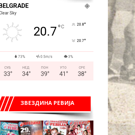
BELGRADE
Clear Sky
°
20.8
°
C
20.7
°
20.7
73%
0.5m/s
3%
СУБ
НЕД
ПОН
УТО
СРЕ
33
°
34
°
39
°
41
°
38
°
ЗВЕЗДИНА РЕВИЈА