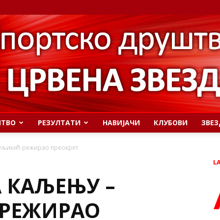
ШТВО
РЕЗУЛТАТИ
НАВИЈАЧИ
КЛУБОВИ
ЗВЕЗ
уљикић режирао преокрет
L
 КАЉЕЊУ –
РЕЖИРАО