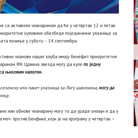
е са активном чланарином да ће у четвртак 12. и петак
приоритетне куповине обезбеде појединачне улазнице за
ата почиње у суботу – 14. септембра.
 активни чланови нашег клуба имају бенефит приоритетне
анарином ФК Црвена звезда могу да купе
по једну
 са њиховим налогом.
 сезонску или пакет улазница за Лигу шампиона,
могу да
мицу.
лане или обнове чланарину могу то да ураде онлајн и да у
 меч против Бенфике, који је на програму у четвртак –