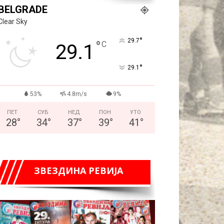
BELGRADE
Clear Sky
°
29.7
°
C
29.1
°
29.1
53%
4.8m/s
9%
ПЕТ
СУБ
НЕД
ПОН
УТО
28
°
34
°
37
°
39
°
41
°
ЗВЕЗДИНА РЕВИЈА