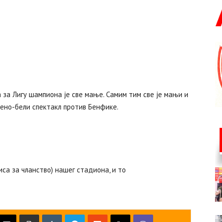
 за Лигу шампиона је све мање. Самим тим све је мањи и
вено-бели спектакл против Бенфике.
са за чланство) нашег стадиона, и то