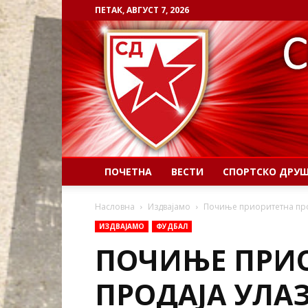
ПЕТАК, АВГУСТ 7, 2026
ПОЧЕТНА
ВЕСТИ
СПОРТСКО ДРУ
Насловна
Издвајамо
Почиње приоритетна про
ИЗДВАЈАМО
ФУДБАЛ
ПОЧИЊЕ ПРИ
ПРОДАЈА УЛА