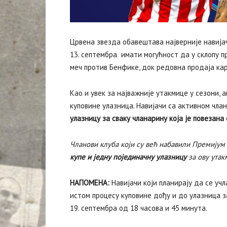
Црвена звезда обавештава најверније навијач
13. септембра имати могућност да у склопу 
меч против Бенфике, док редовна продаја кар
Као и увек за најважније утакмице у сезони,
куповине улазница. Навијачи са активном чл
улазницу за сваку чланарину која је повезана
Чланови клуба који су већ набавили Премијум
купе и једну појединачну улазницу
за ову утак
НАПОМЕНА:
Навијачи који планирају да се уч
истом процесу куповине дођу и до улазница за
19. септембра од 18 часова и 45 минута.