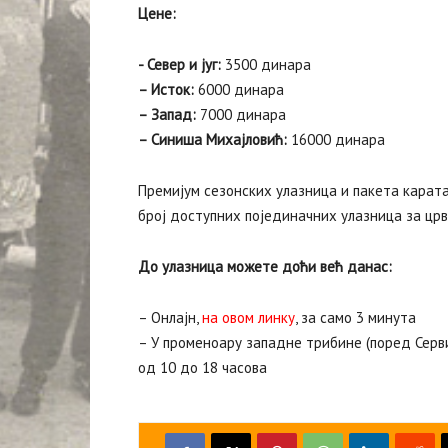
Цене:
‍- Север и југ:
3500 динара
– Исток:
6000 динара
– Запад:
7000 динара
– Синиша Михајловић:
16000 динара
Премијум сезонских улазница и пакета карата
број доступних појединачних улазница за цр
До улазница можете доћи већ данас:
– Онлајн,
на овом линку
, за само 3 минута
– У променоару западне трибине (поред Серви
од 10 до 18 часова