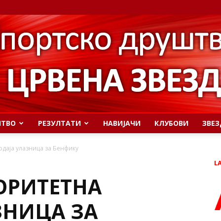
ШТВО
РЕЗУЛТАТИ
НАВИЈАЧИ
КЛУБОВИ
ЗВЕЗ
даја улазница за Бенфику
L
ОРИТЕТНА
ЗНИЦА ЗА