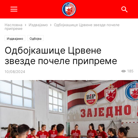
Насловна
Издвајамо
Одбојкашице Црвене звезде почеле
припреме
Издвајамо
Одбојка
Одбојкашице Црвене
звезде почеле припреме
185
10/08/2024