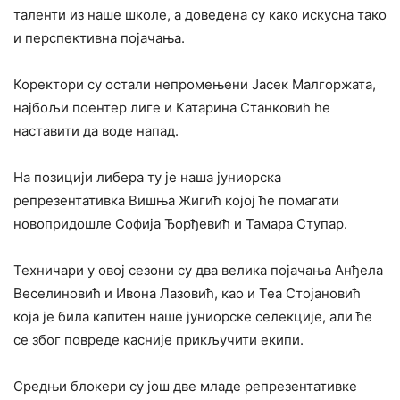
таленти из наше школе, а доведена су како искусна тако
и перспективна појачања.
Коректори су остали непромењени Јасек Малгоржата,
најбољи поентер лиге и Катарина Станковић ће
наставити да воде напад.
На позицији либера ту је наша јуниорска
репрезентативка Вишња Жигић којој ће помагати
новопридошле Софија Ђорђевић и Тамара Ступар.
Техничари у овој сезони су два велика појачања Анђела
Веселиновић и Ивона Лазовић, као и Теа Стојановић
која је била капитен наше јуниорске селекције, али ће
се због повреде касније прикључити екипи.
Средњи блокери су још две младе репрезентативке