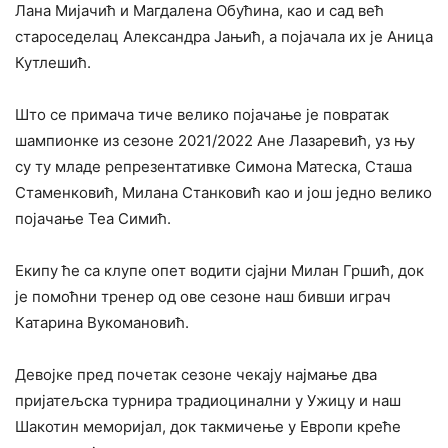
Лана Мијачић и Магдалена Обућина, као и сад већ
староседелац Александра Јањић, а појачала их је Аница
Кутлешић.
Што се примача тиче велико појачање је повратак
шампионке из сезоне 2021/2022 Ане Лазаревић, уз њу
су ту младе репрезентативке Симона Матеска, Сташа
Стаменковић, Милана Станковић као и још једно велико
појачање Теа Симић.
Екипу ће са клупе опет водити сјајни Милан Гршић, док
је помоћни тренер од ове сезоне наш бивши играч
Катарина Вукомановић.
Девојке пред почетак сезоне чекају најмање два
пријатељска турнира традиоцинални у Ужицу и наш
Шакотин меморијал, док такмичење у Европи креће