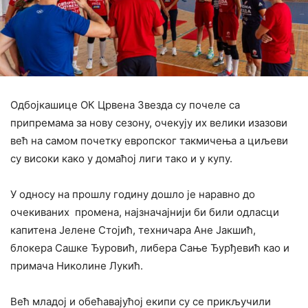
Одбојкашице ОК Црвена Звезда су почеле са
припремама за нову сезону, очекују их велики изазови
већ на самом почетку европског такмичења а циљеви
су високи како у домаћој лиги тако и у купу.
У односу на прошлу годину дошло је наравно до
очекиваних промена, најзначајнији би били одласци
капитена Јелене Стојић, техничара Ане Јакшић,
блокера Сашке Ђуровић, либера Сање Ђурђевић као и
примача Николине Лукић.
Већ младој и обећавајућој екипи су се прикључили