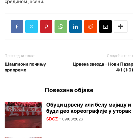
средином јесени.
Претходни текст
Следећи текст
Шампиони почињу
Црвена звезда – Нови Пазар
припреме
4:1 (1:0)
Повезане објаве
Обуци црвену или белу мајицу и
буди део кореографије у уторак
SDCZ
-
09/08/2026