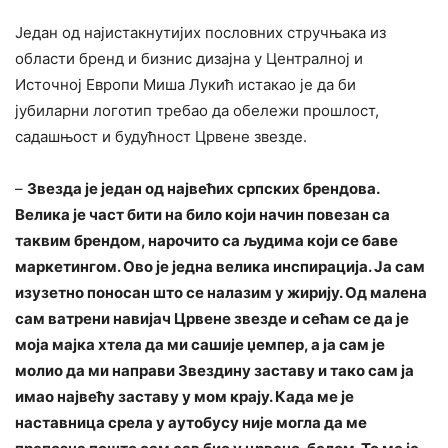
Један од најистакнутијих пословних стручњака из
области бренд и бизнис дизајна у Централној и
Источној Европи Миша Лукић истакао је да би
јубиларни логотип требао да обележи прошлост,
садашњост и будућност Црвене звезде.
–
Звезда је један од највећих српских брендова.
Велика је част бити на било који начин повезан са
таквим брендом, нарочито са људима који се баве
маркетингом. Ово је једна велика инспирација. Ја сам
изузетно поносан што се налазим у жирију. Од малена
сам ватрени навијач Црвене звезде и сећам се да је
моја мајка хтела да ми сашије џемпер, а ја сам је
молио да ми направи Звездину заставу и тако сам ја
имао највећу заставу у мом крају. Када ме је
наставница срела у аутобусу није могла да ме