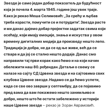
Звезде је само један добар показатељ да будућност
која је почела 4. марта 1945. године још увек траје.
Како је рекао Меша Селимовић: „За срећу и љубав
треба израсти, помучити се и потрудити“. Звезда расте
и ми данас дајемо добар пројектни задатак свима који
осећају, који имају емоције, знања и искуства у овом
времену дигиталних медија да произведу нешто лепо.
Традиција је добра, не да се од ње живи, већ да се
ствара и да јој се стално нешто додаје. Данас смо
направили тај први корак како ћемо и на који начин
обележити наш 80. рођендан. Детаљи о свему се
налазе на сајту СД Црвена звезда и на сајтовима свих
клубова Црвене звезде. Надамо се да ћемо успети,
када се све ово заврши у септембру, да се појавимо
пред вама да вам покажемо нешто занимљиво и
добро, нешто што ће остати забележено у историји
наше Црвене звезде
– рекао је Зоран Аврамовић.