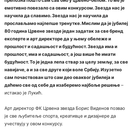
препозна пошто сам сав био у црвено-белом. То ме је
емотивно повезало са овим конкурсом. Звезда нас је
научила да славимо. Звезда нас је научила да
прослављамо најлепше тренутке. Мислим да је јубилеј
80 година Црвене звезде један задатак за све бренд
експерте и арт директоре да у њему обележе и
прошлост и садашњост и будућност. Звезда има и
прошлост, има и садашњост, а још више ће имати
будућност. То је једна лепа ствар за целу земљу, за све
навијаче, а и за све друге који воле Србију. Изузетно
сам почаствован што сам део оваквог јубилеја и
даћемо све од себе да изаберемо најбоље решење
–
истакао је Лукић.
Арт директор ФК Црвена звезда Борис Виденов позвао
је све љубитеље спорта, креативце и дизајнере да
учествују у овом конкурсу.