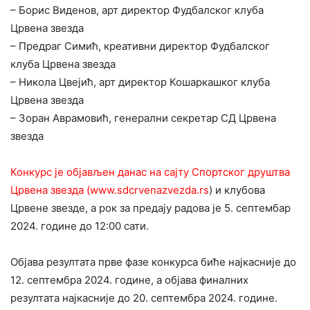
– Борис Виденов, арт директор Фудбалског клуба
Црвена звезда
– Предраг Симић, креативни директор Фудбалског
клуба Црвена звезда
– Никола Цвејић, арт директор Кошаркашког клуба
Црвена звезда
– Зоран Аврамовић, генерални секретар СД Црвена
звезда
Конкурс је објављен данас на сајту Спортског друштва
Црвена звезда (www.sdcrvenazvezda.rs
) и клубова
Црвене звезде, а рок за предају радова је 5. септембар
2024. године до 12:00 сати.
Објава резултата прве фазе конкурса биће најкасније до
12. септембра 2024. године, а објава финалних
резултата најкасније до 20. септембра 2024. године.