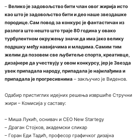
–
Велико је задовољство бити члан овог жирија исто
као што је задовољство бити и део наше звездашке
породице. Сам повод за конкурс је фантастичан из
разлога што нешто што траје 80 година у овако
турбулентном окружењу значи да има јако велику
подршку међу навијачима и младима. Самим тим
желим да позовем све љубитеље спорта, креативце,
дизајнере да учествују у овом конкурсу, јер је Звезда
увек припадала народу, припадала је најмлађима и
припадала је прогресивнима
– закључио је Виденов.
Одабир пристиглих идејних решења извршиће Стручни
жири – Комисија у саставу:
– Миша Лукић, оснивач и CEO New Startegy
– Драган Стојков, академски сликар
– Горан Еди Тадић, професор графичког дизајна