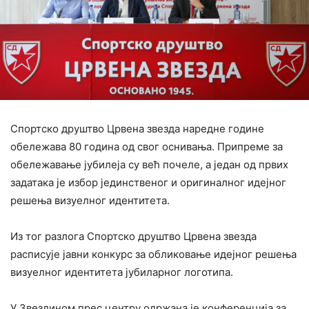
Спортско друштво Црвена звезда наредне године
обележава 80 година од свог оснивања. Припреме за
обележавање јубилеја су већ почеле, а један од првих
задатака је избор јединственог и оригиналног идејног
решења визуелног идентитета.
Из тог разлога Спортско друштво Црвена звезда
расписује јавни конкурс за обликовање идејног решења
визуелног идентитета јубиларног логотипа.
У Звездином прес центру одржана је конференција за