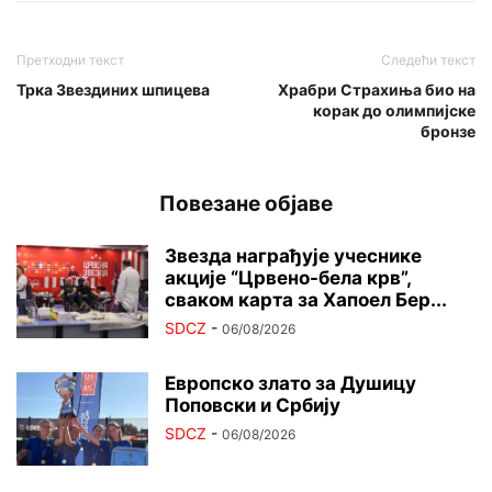
Претходни текст
Следећи текст
Трка Звездиних шпицева
Храбри Страхиња био на
корак до олимпијске
бронзе
Повезане објаве
Звезда награђује учеснике
акције “Црвено-бела крв”,
сваком карта за Хапоел Бер...
SDCZ
-
06/08/2026
Европско злато за Душицу
Поповски и Србију
SDCZ
-
06/08/2026