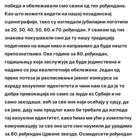
победа и обележавали смо сваки од тих рођендана.
Као што можете видети на нашој позадинској
сценографији, тако су изгледали јубиларни логотипи
за 20, 30, 40, 50, 60. и 70. рођендан. У сваком од тих
знакова покушавали смо да ту нашу традицију
подигнемо на виши ниво и направимо да буде нешто
препознатљиво. Ове године за 80. рођендан,
годишњицу која заслужује да буде јединствена и
надамо се још квалитетније обележена. Један од
првих потеза је расписивање јавног конкурса за
израду визуелног идентитета и чини нам се да је то
добра провокација не само за људе из Србије и не
само звездаше, већ за све оне који осећају у срцу, да
се јаве, дају нам предлог како би требало да изгледа
тај визуелни идентитет, како ћемо ми ући у комплетну
комуникацију за све оно што смо наумили да урадимо
за 80. рођендан Црвене звезде. Осамдесети рођендан