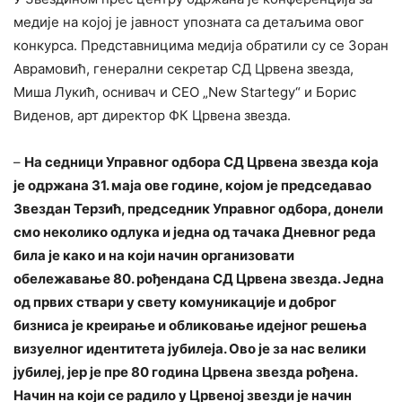
медије на којој је јавност упозната са детаљима овог
конкурса. Представницима медија обратили су се Зоран
Аврамовић, генерални секретар СД Црвена звезда,
Миша Лукић, оснивач и CEO „New Startegy“ и Борис
Виденов, арт директор ФК Црвена звезда.
–
На седници Управног одбора СД Црвена звезда која
је одржана 31. маја ове године, којом је председавао
Звездан Терзић, председник Управног одбора, донели
смо неколико одлука и једна од тачака Дневног реда
била је како и на који начин организовати
обележавање 80. рођендана СД Црвена звезда. Једна
од првих ствари у свету комуникације и доброг
бизниса је креирање и обликовање идејног решења
визуелног идентитета јубилеја. Ово је за нас велики
јубилеј, јер је пре 80 година Црвена звезда рођена.
Начин на који се радило у Црвеној звезди је начин