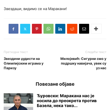
‍Звездаши, видимо се на Маракани!
Претходни текст
Следећи текст
Звездини џудисти на
Милојевић: Сигурни смо у
Олимпијским играма у
подршку навијача, увек су
Паризу
уз нас
Повезане објаве
Ђуровски: Маракана нас је
носила до преокрета против
Базела, нека тако...