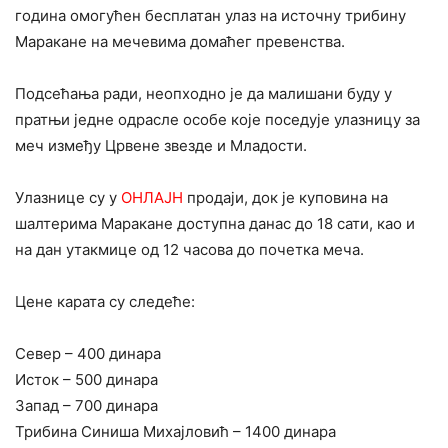
година омогућен бесплатан улаз на источну трибину
Маракане на мечевима домаћег превенства.
Подсећања ради, неопходно је да малишани буду у
пратњи једне одрасле особе које поседује улазницу за
меч између Црвене звезде и Младости.
‍Улазнице су у
ОНЛАЈН
продаји, док је куповина на
шалтерима Маракане доступна данас до 18 сати, као и
на дан утакмице од 12 часова до почетка меча.
‍Цене карата су следеће:
‍Север – 400 динара
Исток – 500 динара
Запад – 700 динара
Трибина Синиша Михајловић – 1400 динара