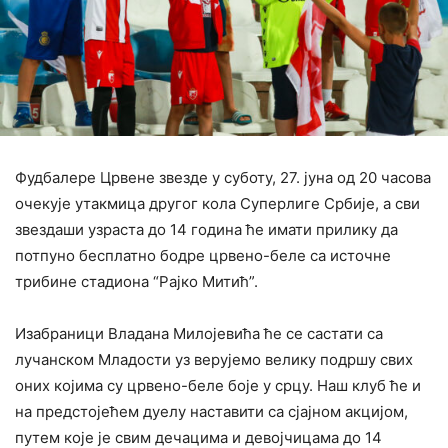
Фудбалере Црвене звезде у суботу, 27. јуна од 20 часова
очекује утакмица другог кола Суперлиге Србије, а сви
звездаши узраста до 14 година ће имати прилику да
потпуно бесплатно бодре црвено-беле са источне
трибине стадиона “Рајко Митић”.
Изабраници Владана Милојевића ће се састати са
лучанском Младости уз верујемо велику подршу свих
оних којима су црвено-беле боје у срцу. Наш клуб ће и
на предстојећем дуелу наставити са сјајном акцијом,
путем које је свим дечацима и девојчицама до 14