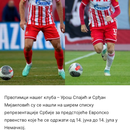
Првотимци нашег клуба – Урош Спајић и Срђан
Мијаиловић су се нашли на ширем списку
репрезентације Србије за предстојеће Европско
првенство које ће се одржати од 14. јуна до 14. јула у
Немачкој.