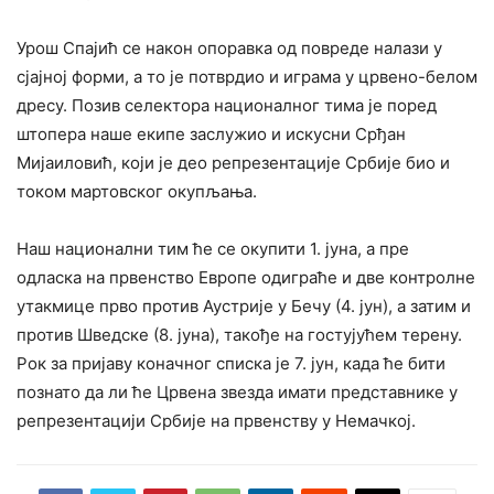
Урош Спајић се након опоравка од повреде налази у
сјајној форми, а то је потврдио и играма у црвено-белом
дресу. Позив селектора националног тима је поред
штопера наше екипе заслужио и искусни Срђан
Мијаиловић, који је део репрезентације Србије био и
током мартовског окупљања.
Наш национални тим ће се окупити 1. јуна, а пре
одласка на првенство Европе одиграће и две контролне
утакмице прво против Аустрије у Бечу (4. јун), а затим и
против Шведске (8. јуна), такође на гостујућем терену.
Рок за пријаву коначног списка је 7. јун, када ће бити
познато да ли ће Црвена звезда имати представнике у
репрезентацији Србије на првенству у Немачкој.