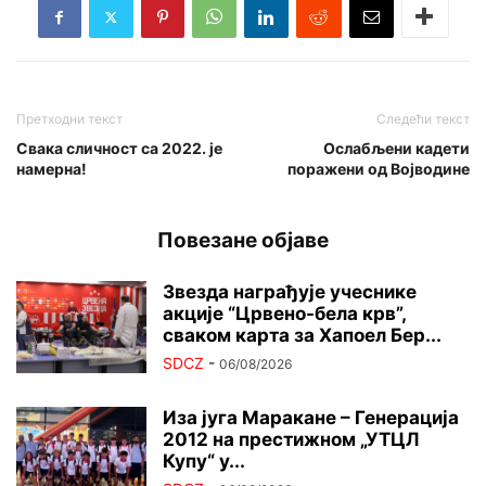
Претходни текст
Следећи текст
Свака сличност са 2022. је
Ослабљени кадети
намерна!
поражени од Војводине
Повезане објаве
Звезда награђује учеснике
акције “Црвено-бела крв”,
сваком карта за Хапоел Бер...
SDCZ
-
06/08/2026
Иза југа Маракане – Генерација
2012 на престижном „УТЦЛ
Купу“ у...