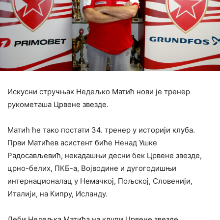
Искусни стручњак Недељко Матић нови је тренер
рукометаша Црвене звезде.
Матић ће тако постати 34. тренер у историји клуба.
Први Матићев асистент биће Ненад Ушке
Радосављевић, некадашњи десни бек Црвене звезде,
црно-белих, ПКБ-а, Војводине и дугогодишњи
интернационалац у Немачкој, Пољској, Словенији,
Италији, на Кипру, Исланду.
Деби Недељка Матића на клупи Црвене звезде