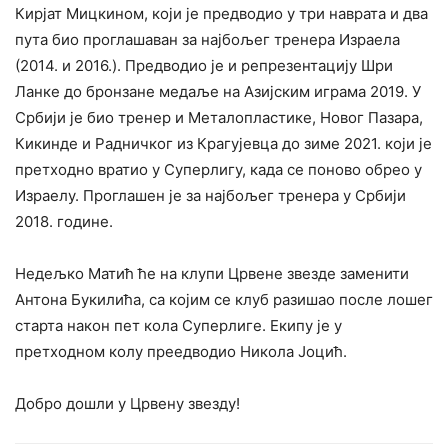
Кирјат Мицкином, који је предводио у три наврата и два
пута био проглашаван за најбољег тренера Израела
(2014. и 2016.). Предводио је и репрезентацију Шри
Ланке до бронзане медаље на Азијским играма 2019. У
Србији је био тренер и Металопластике, Новог Пазара,
Кикинде и Радничког из Крагујевца до зиме 2021. који је
претходно вратио у Суперлигу, када се поново обрео у
Израелу. Проглашен је за најбољег тренера у Србији
2018. године.
Недељко Матић ће на клупи Црвене звезде заменити
Антона Букилића, са којим се клуб разишао после лошег
старта након пет кола Суперлиге. Екипу је у
претходном колу преедводио Никола Јоцић.
Добро дошли у Црвену звезду!