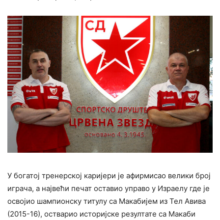
У богатој тренерској каријери је афирмисао велики број
играча, а највећи печат оставио управо у Израелу где је
освојио шампионску титулу са Макабијем из Тел Авива
(2015-16), остварио историјске резултате са Макаби