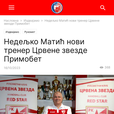
Насловна
Издвајамо
Недељко Матић нови тренер Црвене
звезде Примобет
Издвајамо
Рукомет
Недељко Матић нови
тренер Црвене звезде
Примобет
368
16/10/2023