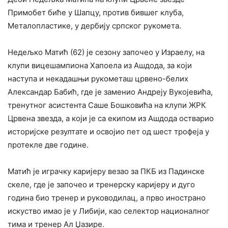
Примобет биће у Шапцу, против бившег клуба,
Металопластике, у дербију српског рукомета.
Недељко Матић (62) је сезону започео у Израелу, на
клупи вицешампиона Хапоела из Ашдода, за који
наступа и некадашњи рукометаш црвено-белих
Александар Бабић, где је заменио Андреју Вукојевића,
тренутног асистента Саше Бошковића на клупи ЖРК
Црвена звезда, а који је са екипом из Ашдода остварио
историјске резултате и освојио пет од шест трофеја у
протекле две године.
Матић је играчку каријеру везао за ПКБ из Падинске
скеле, где је започео и тренерску каријеру и дуго
година био тренер и руководилац, а прво инострано
искуство имао је у Либији, као селектор националног
тима и тренер Ал Џазире.