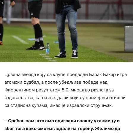
Црвена звезда коју са клупе предводи Барак Бахар игра
атомски фудбал, а после убедљиве победе над
Фиорентином резултатом 5:0, мноштво разлога за
задовољство, као и звездаши који су насмејани отишли
са стадиона кућама, имао је израелски стручњак.
–
Срећан сам што смо одиграли овакву утакмицу и
због тога како смо изгледали на терену. Желимо да