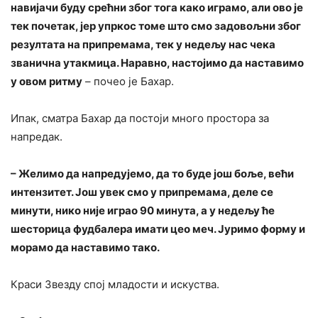
навијачи буду срећни због тога како играмо, али ово је
тек почетак, јер упркос томе што смо задовољни због
резултата на припремама, тек у недељу нас чека
званична утакмица. Наравно, настојимо да наставимо
у овом ритму
– почео је Бахар.
Ипак, сматра Бахар да постоји много простора за
напредак.
– Желимо да напредујемо, да то буде још боље, већи
интензитет. Још увек смо у припремама, деле се
минути, нико није играо 90 минута, а у недељу ће
шесторица фудбалера имати цео меч. Јуримо форму и
морамо да наставимо тако.
Краси Звезду спој младости и искуства.