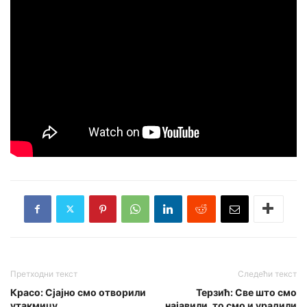
Претходни текст
Следећи текст
Красо: Сјајно смо отворили
Терзић: Све што смо
утакмицу
најавили, то смо и урадили