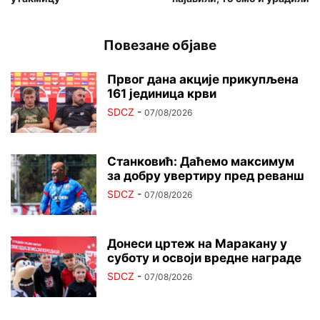
Повезане објаве
Првог дана акције прикупљена
161 јединица крви
SDCZ
-
07/08/2026
Станковић: Даћемо максимум
за добру увертиру пред реванш
SDCZ
-
07/08/2026
Донеси цртеж на Маракану у
суботу и освоји вредне награде
SDCZ
-
07/08/2026