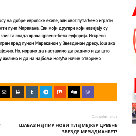
су на добре европске екипе, али овог пута ћемо играти
ти пуна Маракана. Сви моји другари који навијају су
и заиста влада права црвено-бела еуфорија. Искрено
играм пред пуном Мараканом у Звездином дресу. Још ако
најежио. Но, морамо да наставимо да радимо и да што
у желимо и да на најбољи могући начин отворимо
Следећи текст
У
ШАБАЗ НЕЈПИР НОВИ ПЛЕЈМЕЈКЕР ЦРВЕНЕ
ЗВЕЗДЕ МЕРИДИАНБЕТ!