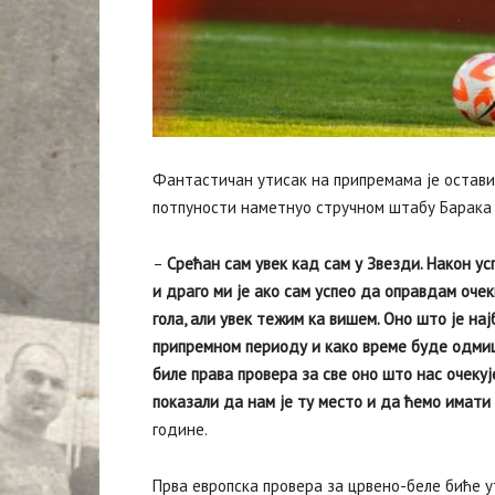
Фантастичан утисак на припремама је остави
потпуности наметнуо стручном штабу Барака
–
Срећан сам увек кад сам у Звезди. Након ус
и драго ми је ако сам успео да оправдам оче
гола, али увек тежим ка вишем. Оно што је најб
припремном периоду и како време буде одмиц
биле права провера за све оно што нас очекуј
показали да нам је ту место и да ћемо имат
године.
Прва европска провера за црвено-беле биће у