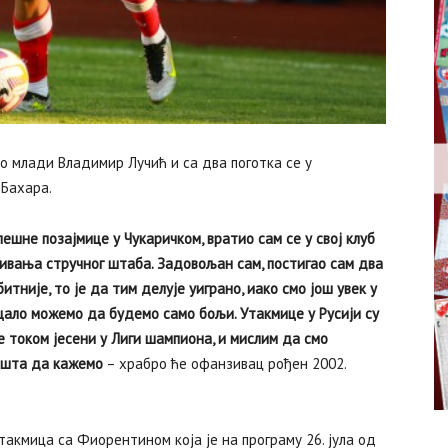
о млади Владимир Лучић и са два поготка се у
 Бахара.
пешне позајмице у Чукаричком, вратио сам се у свој клуб
кивања стручног штаба. Задовољан сам, постигао сам два
итније, то је да тим делује уиграно, иако смо још увек у
ало можемо да будемо само бољи. Утакмице у Русији су
е током јесени у Лиги шампиона, и мислим да смо
и шта да кажемо
– храбро ће офанзивац рођен 2002.
такмица са Фиорентином која је на програму 26. јула од