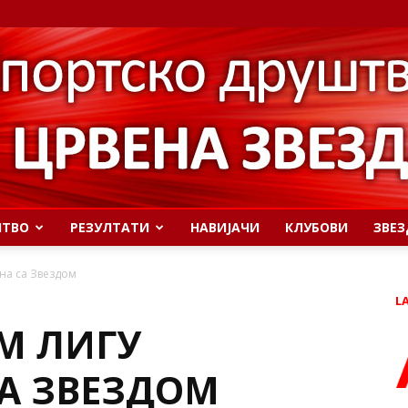
ШТВО
РЕЗУЛТАТИ
НАВИЈАЧИ
КЛУБОВИ
ЗВЕЗ
на са Звездом
L
М ЛИГУ
А ЗВЕЗДОМ