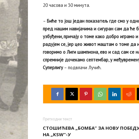
20 часова и 30 минута.
–
Биће то још један показатељ где смо у одно
пред нашим навијачима и сигуран сам да ће би
узбуђени, причају о томе како добро играмо 
радујем се, јер цео живот маштам о томе да 
говоримо о Лиги шампиона, ево и сад сам се 
спремније дочекамо септембар, у међувремен
Суперлигу
– подвлачи Лучић.
Претходни текст
СТОШИЋЕВА „БОМБА“ ЗА НОВУ ПОБЕД
НА „KSW“-У