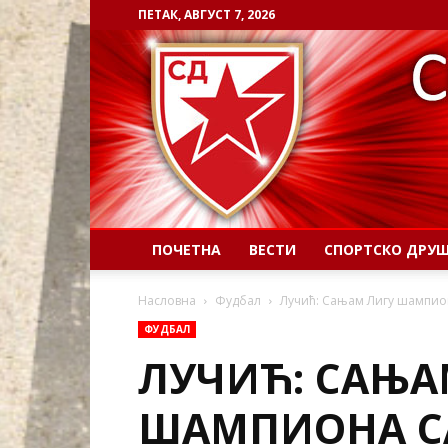
ПЕТАК, АВГУСТ 7, 2026
ПОЧЕТНА
ВЕСТИ
СПОРТСКО ДРУ
Насловна
Фудбал
Лучић: Сањам Лигу шампио
ФУДБАЛ
ЛУЧИЋ: САЊА
ШАМПИОНА С