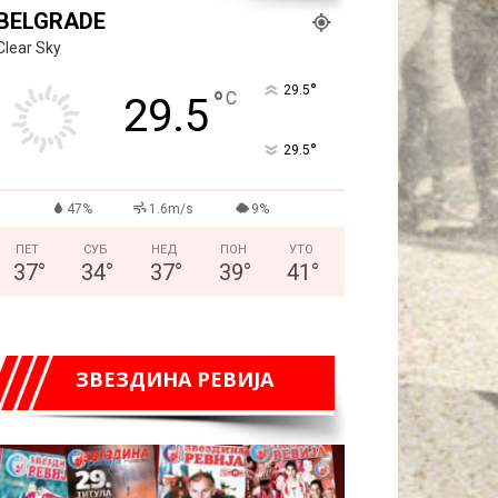
BELGRADE
Clear Sky
°
29.5
°
C
29.5
°
29.5
47%
1.6m/s
9%
ПЕТ
СУБ
НЕД
ПОН
УТО
37
°
34
°
37
°
39
°
41
°
ЗВЕЗДИНА РЕВИЈА