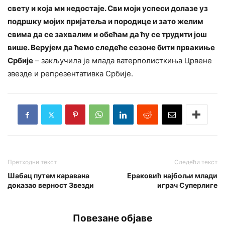
свету и која ми недостаје. Сви моји успеси долазе уз
подршку мојих пријатеља и породице и зато желим
свима да се захвалим и обећам да ћу се трудити још
више. Верујем да ћемо следеће сезоне бити првакиње
Србије
– закључила је млада ватерполисткиња Црвене
звезде и репрезентативка Србије.
Претходни текст
Следећи текст
Шабац путем каравана
Ераковић најбољи млади
доказао верност Звезди
играч Суперлиге
Повезане објаве