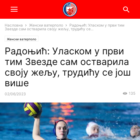
Насловна
Женски ватерполо
Радоњић: Уласком у први тим
Звезде сам остварила своју жељу, трудићу се...
Женски ватерполо
Радоњић: Уласком у први
тим Звезде сам остварила
своју жељу, трудићу се још
више
135
02/06/2023