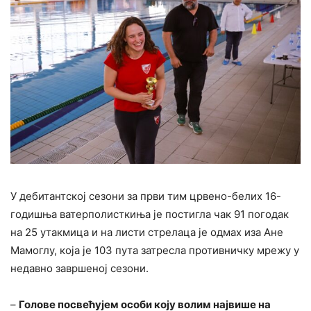
У дебитантској сезони за први тим црвено-белих 16-
годишња ватерполисткиња је постигла чак 91 погодак
на 25 утакмица и на листи стрелаца је одмах иза Ане
Мамоглу, која је 103 пута затресла противничку мрежу у
недавно завршеној сезони.
–
Голове посвећујем особи коју волим највише на