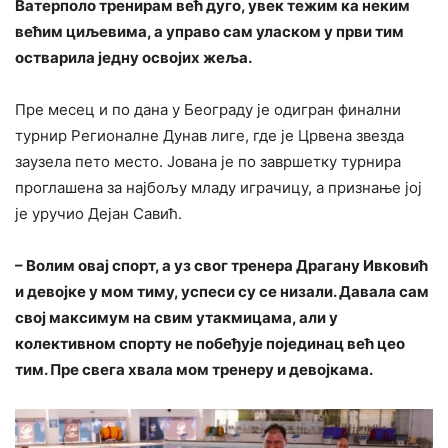
Ватерполо тренирам већ дуго, увек тежим ка неким
већим циљевима, а управо сам уласком у први тим
остварила једну освојих жеља.
Пре месец и по дана у Београду је одигран финални
турнир Регионалне Дунав лиге, где је Црвена звезда
заузела пето место. Јована је по завршетку турнира
проглашена за најбољу младу играчицу, а признање јој
је уручио Дејан Савић.
– Волим овај спорт, а уз свог тренера Драгану Ивковић
и девојке у мом тиму, успеси су се низали. Давала сам
свој максимум на свим утакмицама, али у
колективном спорту не побеђује појединац већ цео
тим. Пре свега хвала мом тренеру и девојкама.