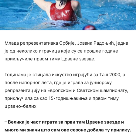
Млада репрезентативка Србије, Јована Радоњић, једна
је од неколико играчица које су се прошле године
прикључиле првом тиму Црвене звезде.
Годинама је стицала искуство играјући за Таш 2000, а
после напорног лета, где је играла за јуниорску
репрезентацију на Европском и Светском шампионату,
прикључила са као 15-годишњакиња и првом тиму
црвено-белих.
– Велика је част играти за први тим Црвене звезде и
много ми значи што сам ове сезоне добила ту прилику.