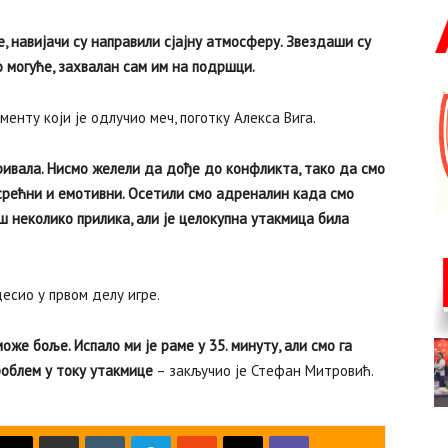
, навијачи су направили сјајну атмосферу. Звездаши су
ло могуће, захвалан сам им на подршци.
енту који је одлучио меч, поготку Алекса Вига.
 ривала. Нисмо желели да дође до конфликта, тако да смо
 срећни и емотивни. Осетили смо адреналин када смо
ош неколико прилика, али је целокупна утакмица била
есио у првом делу игре.
же боље. Испало ми је раме у 35. минуту, али смо га
роблем у току утакмице
– закључио је Стефан Митровић.