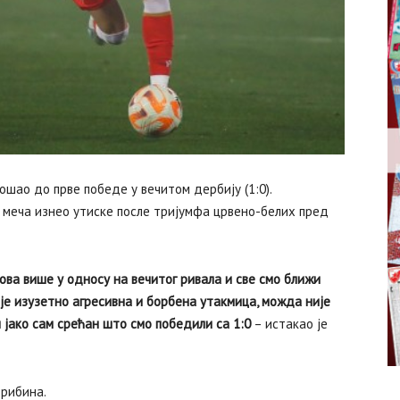
шао до прве победе у вечитом дербију (1:0).
 меча изнео утиске после тријумфа црвено-белих пред
ова више у односу на вечитог ривала и све смо ближи
 је изузетно агресивна и борбена утакмица, можда није
и јако сам срећан што смо победили са 1:0
– истакао је
трибина.