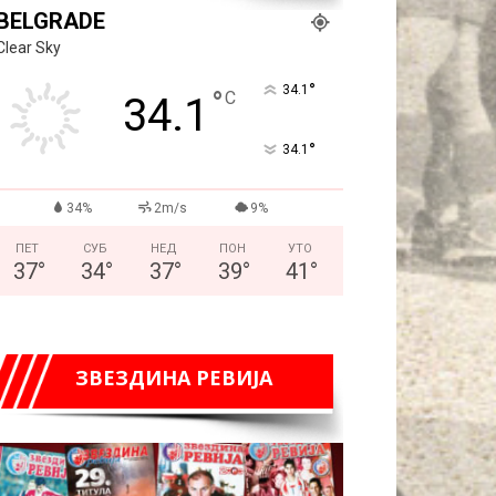
BELGRADE
Clear Sky
°
34.1
°
C
34.1
°
34.1
34%
2m/s
9%
ПЕТ
СУБ
НЕД
ПОН
УТО
37
°
34
°
37
°
39
°
41
°
ЗВЕЗДИНА РЕВИЈА