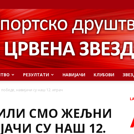
ШТВО
РЕЗУЛТАТИ
НАВИЈАЧИ
КЛУБОВИ
ЗВЕЗ
победе, навијачи су наш 12. играч
L
БИЛИ СМО ЖЕЉНИ
ЈАЧИ СУ НАШ 12.