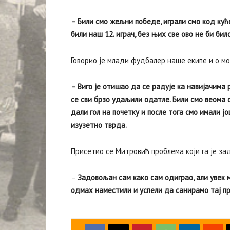
– Били смо жељни победе, играли смо код куће
били наш 12. играч, без њих све ово не би би
Говорио је млади фудбалер наше екипе и о мом
– Виго је отишао да се радује ка навијачима
се сви брзо удаљили одатле. Били смо веома
дали гол на почетку и после тога смо имали ј
изузетно тврда.
Присетио се Митровић проблема који га је зад
–
Задовољан сам како сам одиграо, али увек мо
одмах наместили и успели да санирамо тај п