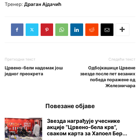
Тренер:
Драган Ајдачић
Претходни текст
Следећи текст
Црвено-бели надомак још
Одбојкашице Црвене
једног преокрета
звезде после пет везаних
победа поражене од
Железничара
Повезане објаве
Звезда награђује учеснике
акције “Црвено-бела крв”,
сваком карта за Хапоел Бер...