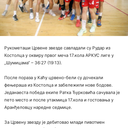
Рукометаши Црвене звезде савладали су Рудар из
Костолца у оквиру првог меча 17.кола АРКУС лиге у
„Шумицама“ – 36:27 (19:13).
После пораза у Каћу црвено-бели су дочекали
фењераша из Костолца и забележили нове бодове.
Једанаеста победа екипе Ратка Ђурковића сачувала је
пето место и после утакмица 17.кола и гостовања у
Аранђеловцу наредне седмице.
За Црвену звезду је дебитовао млади пивотмен