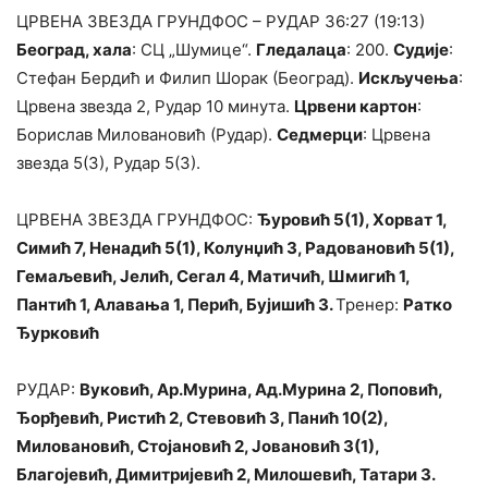
ЦРВЕНА ЗВЕЗДА ГРУНДФОС – РУДАР 36:27 (19:13)
Београд, хала
: СЦ „Шумице“.
Гледалаца
: 200.
Судије
:
Стефан Бердић и Филип Шорак (Београд).
Искључења
:
Црвена звезда 2, Рудар 10 минута.
Црвени картон
:
Борислав Миловановић (Рудар).
Седмерци
: Црвена
звезда 5(3), Рудар 5(3).
ЦРВЕНА ЗВЕЗДА ГРУНДФОС:
Ђуровић 5(1), Хорват 1,
Симић 7, Ненадић 5(1), Колунџић 3, Радовановић 5(1),
Гемаљевић, Јелић, Сегал 4, Матичић, Шмигић 1,
Пантић 1, Алавања 1, Перић, Бујишић 3.
Тренер:
Ратко
Ђурковић
РУДАР:
Вуковић, Ар.Мурина, Ад.Мурина 2, Поповић,
Ђорђевић, Ристић 2, Стевовић 3, Панић 10(2),
Миловановић, Стојановић 2, Јовановић 3(1),
Благојевић, Димитријевић 2, Милошевић, Татари 3.