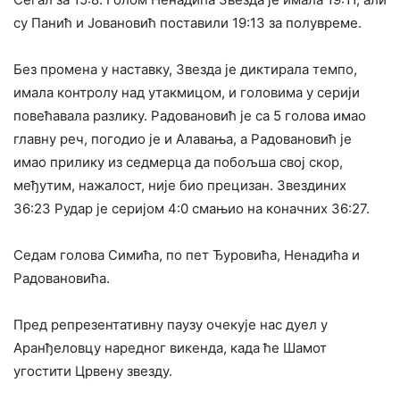
су Панић и Јовановић поставили 19:13 за полувреме.
Без промена у наставку, Звезда је диктирала темпо,
имала контролу над утакмицом, и головима у серији
повећавала разлику. Радовановић је са 5 голова имао
главну реч, погодио је и Алавања, а Радовановић је
имао прилику из седмерца да побољша свој скор,
међутим, нажалост, није био прецизан. Звездиних
36:23 Рудар је серијом 4:0 смањио на коначних 36:27.
Седам голова Симића, по пет Ђуровића, Ненадића и
Радовановића.
Пред репрезентативну паузу очекује нас дуел у
Аранђеловцу наредног викенда, када ће Шамот
угостити Црвену звезду.