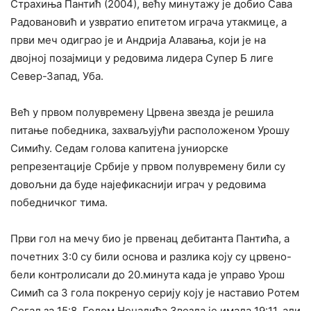
Страхиња Пантић (2004), већу минутажу је добио Сава
Радовановић и узвратио епитетом играча утакмице, а
први меч одиграо је и Андрија Алавања, који је на
двојној позајмици у редовима лидера Супер Б лиге
Север-Запад, Уба.
Већ у првом полувремену Црвена звезда је решила
питање победника, захваљујући расположеном Урошу
Симићу. Седам голова капитена јуниорске
репрезентације Србије у првом полувремену били су
довољни да буде најефикаснији играч у редовима
победничког тима.
Први гол на мечу био је првенац дебитанта Пантића, а
почетних 3:0 су били основа и разлика коју су црвено-
бели контролисали до 20.минута када је управо Урош
Симић са 3 гола покренуо серију коју је наставио Ротем
Сегал за 15:8. Голом Ненадића Звезда је имала 19:11, али