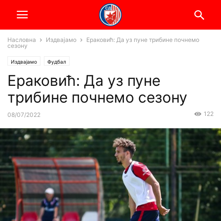
Насловна
Издвајамо
Ераковић: Да уз пуне трибине почнемо
сезону
Издвајамо
Фудбал
Ераковић: Да уз пуне
трибине почнемо сезону
122
08/07/2022