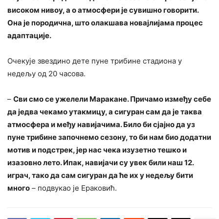
високом нивоу, а о атмосфери је сувишно говорити.
Она је породична, што олакшава новајлијама процес
адаптације.
Очекује звездино дете пуне трибине стадиона у
недељу од 20 часова.
–
Сви смо се ужелели Маракане. Причамо између себе
да једва чекамо утакмицу, а сигуран сам да је таква
атмосфера и међу навијачима. Било би сјајно да уз
пуне трибине започнемо сезону, то би нам био додатни
мотив и подстрек, јер нас чека изузетно тешко и
изазовно лето. Ипак, навијачи су увек били наш 12.
играч, тако да сам сигуран да ће их у недељу бити
много
– подвукао је Ераковић.