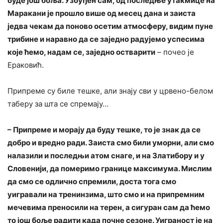
буде још боља. Узбуђен сам, од последње утакмице на
Маракани је прошло више од месец дана и заиста
једва чекам да поново осетим атмосферу, видим пуне
трибине и наравно да се заједно радујемо успесима
које ћемо, надам се, заједно остварити
– почео је
Ераковић.
Припреме су биле тешке, али знају сви у црвено-белом
таберу за шта се спремају…
– Припреме и морају да буду тешке, то је знак да се
добро и вредно ради. Заиста смо били уморни, али смо
налазили и последњи атом снаге, и на Златибору и у
Словенији, да померимо границе максимума. Мислим
да смо се одлично спремили, доста тога смо
уигравали на тренинзима, што смо и на припремним
мечевима преносили на терен, а сигуран сам да ћемо
то још боље радити када почне сезоне. Уиграност је на