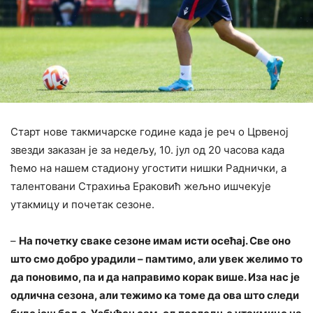
Старт нове такмичарске године када је реч о Црвеној
звезди заказан је за недељу, 10. јул од 20 часова када
ћемо на нашем стадиону угостити нишки Раднички, а
талентовани Страхиња Ераковић жељно ишчекује
утакмицу и почетак сезоне.
–
На почетку сваке сезоне имам исти осећај. Све оно
што смо добро урадили – памтимо, али увек желимо то
да поновимо, па и да направимо корак више. Иза нас је
одлична сезона, али тежимо ка томе да ова што следи