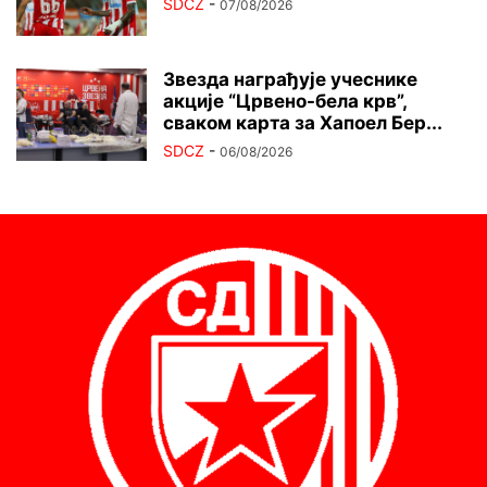
SDCZ
-
07/08/2026
Звезда награђује учеснике
акције “Црвено-бела крв”,
сваком карта за Хапоел Бер...
SDCZ
-
06/08/2026