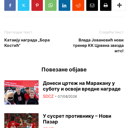
Претходни текст
Следећи текст
Катаију награда „Бора
Влада Јовановић нови
Костић“
тренер КК Црвена звезда
мтс!
Повезане објаве
Донеси цртеж на Маракану у
суботу и освоји вредне награде
SDCZ
-
07/08/2026
У сусрет противнику – Нови
Пазар