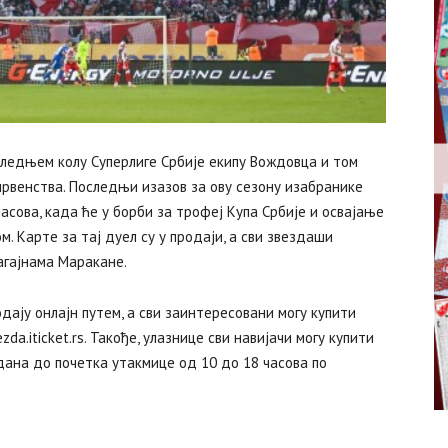
ледњем колу Суперлиге Србије екипу Вождовца и том
првенства. Последњи изазов за ову сезону изабранике
асова, када ће у борби за трофеј Купа Србије и освајање
. Карте за тај дуел су у продаји, а сви звездаши
лагајнама Маракане.
дају онлајн путем, а сви заинтересовани могу купити
da.iticket.rs. Такође, улазнице сви навијачи могу купити
 дана до почетка утакмице од 10 до 18 часова по