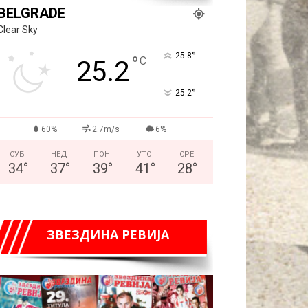
BELGRADE
Clear Sky
°
25.8
°
C
25.2
°
25.2
60%
2.7m/s
6%
СУБ
НЕД
ПОН
УТО
СРЕ
34
°
37
°
39
°
41
°
28
°
ЗВЕЗДИНА РЕВИЈА