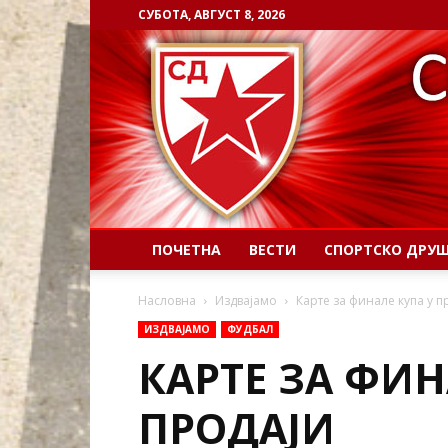
СУБОТА, АВГУСТ 8, 2026
ПОЧЕТНА
ВЕСТИ
СПОРТСКО ДРУ
Насловна
Издвајамо
Карте за финале купа у п
ИЗДВАЈАМО
ФУДБАЛ
КАРТЕ ЗА ФИН
ПРОДАЈИ