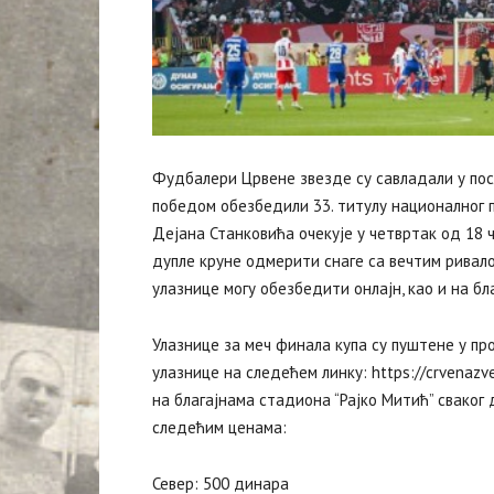
Фудбалери Црвене звезде су савладали у пос
победом обезбедили 33. титулу националног 
Дејана Станковића очекује у четвртак од 18 ч
дупле круне одмерити снаге са вечтим ривалом
улазнице могу обезбедити онлајн, као и на б
Улазнице за меч финала купа су пуштене у про
улазнице на следећем линку: https://crvenazvez
на благајнама стадиона “Рајко Митић” сваког
следећим ценама:
Север: 500 динара