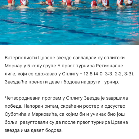
Ватерполисти Црвене звезде савладали су сплитски
Морнар у 5.колу групе Б првог турнира Регионалне
лиге, који се одржавао у Сплиту – 12:8 (4:0, 3:3, 2:2, 3:3).
Звезда ће пренети девет бодова на други турнир.
Четвородневни програм у Сплиту Звезда је завршила
победа. Напоран ритам, скраћени ростер и одсуство
Суботића и Марковића, са којим би и учинак био још
бољи, резултовали су да после првог турнира Црвена
звезда има девет бодова.