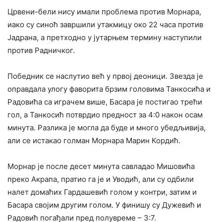
Црвени-бели нису имали проблема против Морнара,
иако су синоћ завршили утакмицу око 22 часа против
Јадрана, а претходно у јутарњем термину наступили
против Радничког.
Победник се наслутио већ у првој деоници. Звезда је
оправдала улогу фаворита брзим головима Танкосића и
Радовића са играчем више, Басара је постигао трећи
гол, а Танкосић потврдио предност за 4:0 након осам
минута. Разлика је могла да буде и много убедљивија,
али се истакао голман Морнара Марин Кордић.
Морнар је после десет минута савладао Мишовића
преко Акрапа, пратио га је и Уводић, али су одбили
налет домаћих Гардашевић голом у контри, затим и
Басара својим другим голом. У финишу су Дужевић и
Радовић погађали пред полувреме – 3:7.