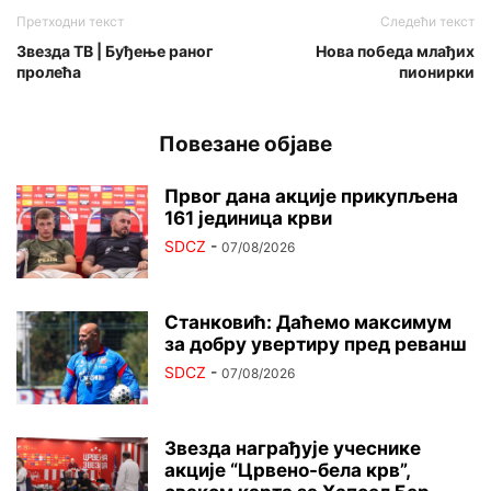
Претходни текст
Следећи текст
Звезда ТВ | Буђење раног
Нова победа млађих
пролећа
пионирки
Повезане објаве
Првог дана акције прикупљена
161 јединица крви
SDCZ
-
07/08/2026
Станковић: Даћемо максимум
за добру увертиру пред реванш
SDCZ
-
07/08/2026
Звезда награђује учеснике
акције “Црвено-бела крв”,