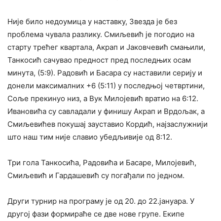
Није било недоумица у наставку, Звезда је без
проблема чувала разлику. Смиљевић је погодио на
старту трећег квартала, Акрап и Јаковчевић смањили,
Танкосић сачувао предност пред последњих осам
минута, (5:9). Радовић и Басара су наставили серију и
донели максималних +6 (5:11) у последњој четвртини,
Соље прекинуо низ, а Вук Милојевић вратио на 6:12.
Ивановића су савладали у финишу Акрап и Врдољак, а
Смиљевићев покушај зауставио Кордић, најзаслужнији
што наш тим није славио убедљивије од 8:12.
Три гола Танкосића, Радовића и Басаре, Милојевић,
Смиљевић и Гардашевић су погађали по једном.
Други турнир на програму је од 20. до 22.јануара. У
другој фази формираће се две нове групе. Екипе