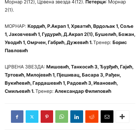
Морнар 2(12), Црвена звезда 4(12).
Петерци
: Морнар
2(1).
МОРНАР:
Кордић, Р.Акрап 1, Хрватић, Врдољак 1, Соље
1, Јаковчевић 1, Гудурић, Д.Акрап 2(1), Бушелић, Божан,
Уводић 1, Омрчен, Габрић, Дужевић 1.
Тренер:
Борис
Павловић
ЦРВЕНА ЗВЕЗДА:
Мишовић, Танкосић 3, Ђурђић, Гајић,
Тртовић, Милојевић 1, Пјешивац, Басара 3, Рађен,
Вукићевић, Гардашевић 1, Радовић 3, Ивановић,
Смиљевић 1.
Тренер:
Александар Филиповић