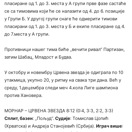
пласиране од 1. до 3. места у А групи прве фазе састаће
се са тимовима који ће се налазити од 4. до 6. позиције
у Групи Б. У другој групи снаге ће одмерити тимови
пласирани од 1. до 3. места у Б и екипе пласиране од 4.
до 7.места у А групи.
Противници нашег тима биће „вечити ривал“ Партизан,
затим Шабац, Младост и Будва.
У октобру и новембру Црвена звезда је одиграла по 10
утакмица, укупно 20, у ритму на свака три дана. Већ у
среду, 1.децембра следи меч 4.кола Лиге шампиона
против Хановера.
МОРНАР – ЦРВЕНА ЗВЕЗДА 8:12 (0:4, 3:3, 2:2, 3:3)
Сплит, базен
: „Пољуд“.
Судије
: Томислав Цопић
(Хрватска) и Андреја Станојевић (Србија).
Играч више
: