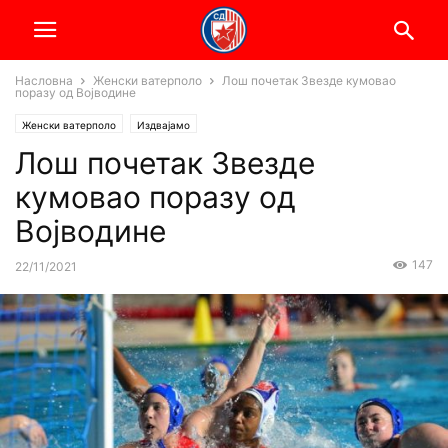
Насловна
Женски ватерполо
Лош почетак Звезде кумовао
поразу од Војводине
Женски ватерполо
Издвајамо
Лош почетак Звезде
кумовао поразу од
Војводине
147
22/11/2021