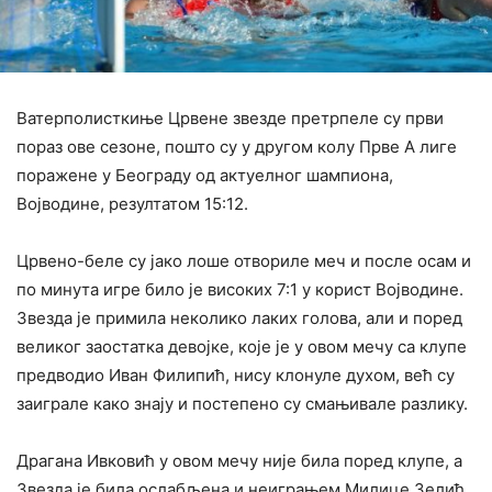
Ватерполисткиње Црвене звезде претрпеле су први
пораз ове сезоне, пошто су у другом колу Прве А лиге
поражене у Београду од актуелног шампиона,
Војводине, резултатом 15:12.
Црвено-беле су јако лоше отвориле меч и после осам и
по минута игре било је високих 7:1 у корист Војводине.
Звезда је примила неколико лаких голова, али и поред
великог заостатка девојке, које је у овом мечу са клупе
предводио Иван Филипић, нису клонуле духом, већ су
заиграле како знају и постепено су смањивале разлику.
Драгана Ивковић у овом мечу није била поред клупе, а
Звезда је била ослабљена и неиграњем Милице Зелић,