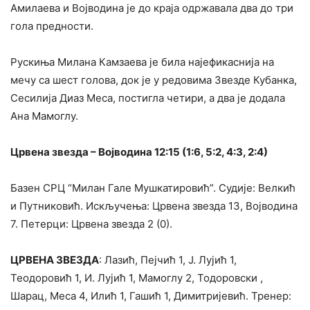
Амилаева и Војводина је до краја одржавала два до три
гола предности.
Рускиња Милана Камзаева је била најефикаснија на
мечу са шест голова, док је у редовима Звезде Кубанка,
Сесилија Диаз Меса, постигла четири, а два је додала
Ана Мамоглу.
Црвена звезда – Војводина 12:15 (1:6, 5:2, 4:3, 2:4)
Базен СРЦ “Милан Гале Мушкатировић”. Судије: Велкић
и Путниковић. Искључења: Црвена звезда 13, Војводина
7. Петерци: Црвена звезда 2 (0).
ЦРВЕНА ЗВЕЗДА
: Лазић, Пејчић 1, Ј. Лујић 1,
Теодоровић 1, И. Лујић 1, Мамоглу 2, Тодоровски ,
Шарац, Меса 4, Илић 1, Гашић 1, Димитријевић. Тренер: