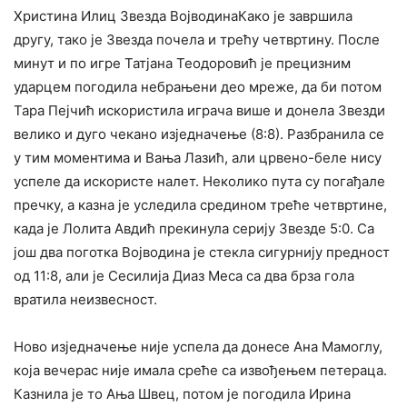
Христина Илиц Звезда ВојводинаКако је завршила
другу, тако је Звезда почела и трећу четвртину. После
минут и по игре Татјана Теодоровић је прецизним
ударцем погодила небрањени део мреже, да би потом
Тара Пејчић искористила играча више и донела Звезди
велико и дуго чекано изједначење (8:8). Разбранила се
у тим моментима и Вања Лазић, али црвено-беле нису
успеле да искористе налет. Неколико пута су погађале
пречку, а казна је уследила средином треће четвртине,
када је Лолита Авдић прекинула серију Звезде 5:0. Са
још два поготка Војводина је стекла сигурнију предност
од 11:8, али је Сесилија Диаз Меса са два брза гола
вратила неизвесност.
Ново изједначење није успела да донесе Ана Мамоглу,
која вечерас није имала среће са извођењем петераца.
Казнила је то Ања Швец, потом је погодила Ирина