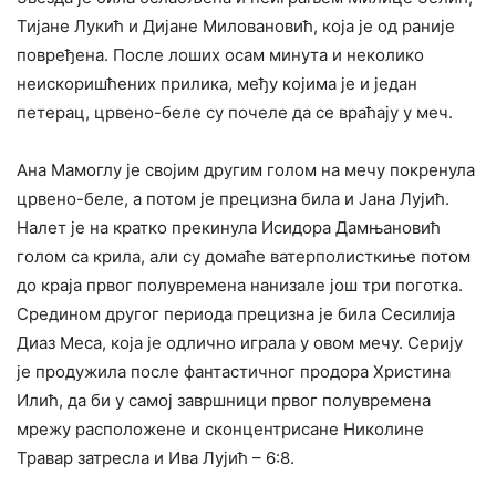
Тијане Лукић и Дијане Миловановић, која је од раније
повређена. После лоших осам минута и неколико
неискоришћених прилика, међу којима је и један
петерац, црвено-беле су почеле да се враћају у меч.
Ана Мамоглу је својим другим голом на мечу покренула
црвено-беле, а потом је прецизна била и Јана Лујић.
Налет је на кратко прекинула Исидора Дамњановић
голом са крила, али су домаће ватерполисткиње потом
до краја првог полувремена нанизале још три поготка.
Средином другог периода прецизна је била Сесилија
Диаз Меса, која је одлично играла у овом мечу. Серију
је продужила после фантастичног продора Христина
Илић, да би у самој завршници првог полувремена
мрежу расположене и сконцентрисане Николине
Травар затресла и Ива Лујић – 6:8.