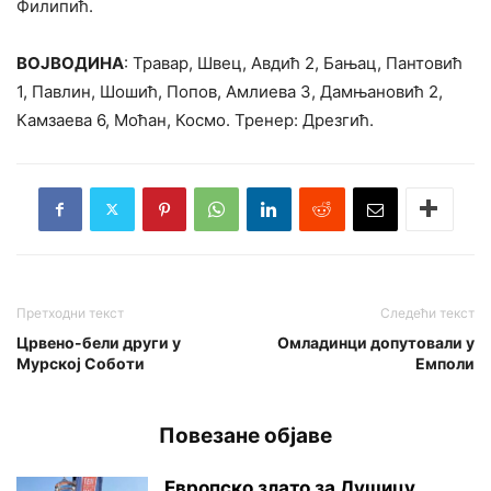
Филипић.
ВОЈВОДИНА
: Травар, Швец, Авдић 2, Бањац, Пантовић
1, Павлин, Шошић, Попов, Амлиева 3, Дамњановић 2,
Камзаева 6, Моћан, Космо. Тренер: Дрезгић.
Претходни текст
Следећи текст
Црвено-бели други у
Омладинци допутовали у
Мурској Соботи
Емполи
Повезане објаве
Европско злато за Душицу