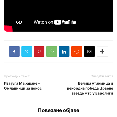
Претходни текст
Следећи текст
Иза југа Маракане –
Велика утакмица и
Омладинци за понос
рекордна победа Црвене
звезде мтс у Евролиги
Повезане објаве