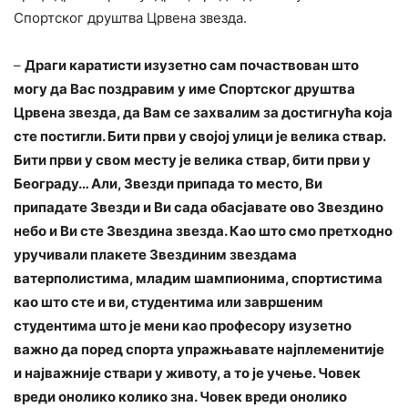
Спортског друштва Црвена звезда.
–
Драги каратисти изузетно сам почаствован што
могу да Вас поздравим у име Спортског друштва
Црвена звезда, да Вам се захвалим за достигнућа која
сте постигли. Бити први у својој улици је велика ствар.
Бити први у свом месту је велика ствар, бити први у
Београду… Али, Звезди припада то место, Ви
припадате Звезди и Ви сада обасјавате ово Звездино
небо и Ви сте Звездина звезда. Као што смо претходно
уручивали плакете Звездиним звездама
ватерполистима, младим шампионима, спортистима
као што сте и ви, студентима или завршеним
студентима што је мени као професору изузетно
важно да поред спорта упражњавате најплеменитије
и најважније ствари у животу, а то је учење. Човек
вреди онолико колико зна. Човек вреди онолико