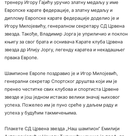
тренеру Игору Гајићу уручио златну медаљу у име
Европске карате федерације, а златну медаљу и
диплому Европске карате федерације доделио је и
Игору Милојевићу, генералном секретару СД Црвена
звезда. Такође, Владимир Јорга је уприличио и поклон
књигу за свог брата и оснивача Карате клуба Црвена
звезда др Илију Јоргу, легенду каратеа и некадашњег
првака Европе.
Шампионе Европе поздравио је и Игор Милојевић,
генерални секретар Спортског друштва који им је
пренео честитке свих клубова и спортиста Црвене
звезде и још једном истакао велики значај њиховог
успеха. Пожелео им је пуно среће у даљем раду и
успеха у будућим такмичењима.
Плакете СД Црвена звезда „Наш шампион“ Емилији