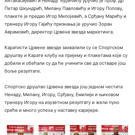
Антанасијевић и Ненаду Ђуричићу уручио је проф. др
Петар Шкундрић, Милану Павловићу и Игору Попову,
плакете је предао Игор Милојевић, а Срђану Марићу и
тренеру Игору Гајићу признања је уручио Зоран
Аврамовић, директор Црвена звезда маркетинга.
Каратисти Црвене звезде захвалили су се Спортском
друштву и Карате клубу на пријему и плакетама које су
добили и обећали су да ће учинити све да остваре још
боље резултате.
Спортско друштво Црвена звезда још једном честита
Ненаду, Милану, Игору, Срђану, Емилији и њиховом
тренеру Игору на изузетном резултату и жели пуно
среће и много успеха у наставку каријере.