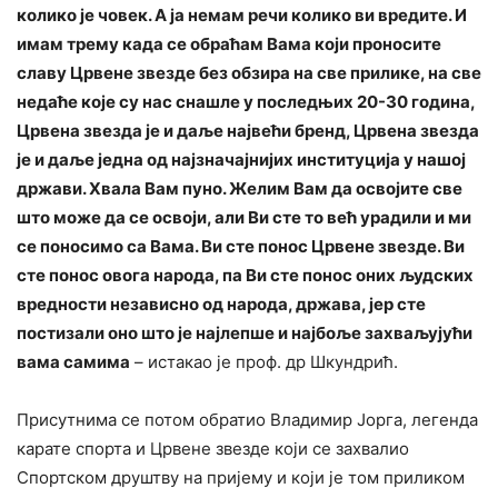
колико је човек. А ја немам речи колико ви вредите. И
имам трему када се обраћам Вама који проносите
славу Црвене звезде без обзира на све прилике, на све
недаће које су нас снашле у последњих 20-30 година,
Црвена звезда је и даље највећи бренд, Црвена звезда
је и даље једна од најзначајнијих институција у нашој
држави. Хвала Вам пуно. Желим Вам да освојите све
што може да се освоји, али Ви сте то већ урадили и ми
се поносимо са Вама. Ви сте понос Црвене звезде. Ви
сте понос овога народа, па Ви сте понос оних људских
вредности независно од народа, држава, јер сте
постизали оно што је најлепше и најбоље захваљујући
вама самима
– истакао је проф. др Шкундрић.
Присутнима се потом обратио Владимир Јорга, легенда
карате спорта и Црвене звезде који се захвалио
Спортском друштву на пријему и који је том приликом