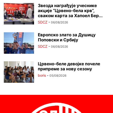
Звезда награђује учеснике
акције “Црвено-бела крв”,
сваком карта за Хапоел Бер...
SDCZ
-
06/08/2026
Европско злато за Душицу
Поповски и Србију
SDCZ
-
06/08/2026
Црвено-беле девојке почеле
припреме за нову сезону
boris
-
05/08/2026