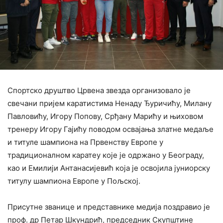
Спортско друштво Црвена звезда организовало је
свечани пријем каратистима Ненаду Ђуричићу, Милану
Павловићу, Игору Попову, Срђану Марићу и њиховом
тренеру Игору Гајићу поводом освајања златне медаље
и титуле шампиона на Првенству Европе у
традиционалном каратеу које је одржано у Београду,
као и Емилији Антанaсијевић која је освојила јуниорску
титулу шампиона Европе у Пољској.
Присутне званице и представнике медија поздравио је
проф. др Петар Шкундрић, председник Скупштине