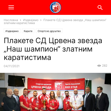
Насловна
Издвајамо
Плакете СД Црвена звезда „Наш шампион“
златним каратистима
Издвајамо
Карате
Спортско друштво
Плакете СД Црвена звезда
„Наш шампион“ златним
каратистима
282
04/11/2021