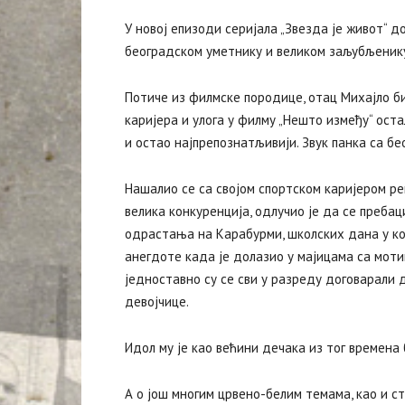
У новој епизоди серијала „Звезда је живот“ 
београдском уметнику и великом заљубљенику
Потиче из филмске породице, отац Михајло био
каријера и улога у филму „Нешто између“ остал
и остао најпрепознатљивији. Звук панка са б
Нашалио се са својом спортском каријером ре
велика конкуренција, одлучио је да се пребаци
одрастања на Карабурми, школских дана у којо
анегдоте када је долазио у мајицама са мотив
једноставно су се сви у разреду договарали д
девојчице.
Идол му је као већини дечака из тог времена 
А о још многим црвено-белим темама, као и с