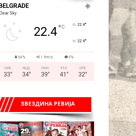
BELGRADE
Clear Sky
°
22.4
°
C
22.4
°
22.4
66%
1.9m/s
5%
СУБ
НЕД
ПОН
УТО
СРЕ
33
°
34
°
39
°
41
°
32
°
ЗВЕЗДИНА РЕВИЈА