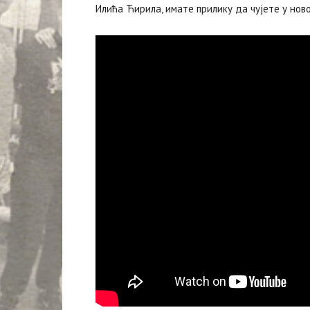
Илића Ћирила, имате прилику да чујете у ново