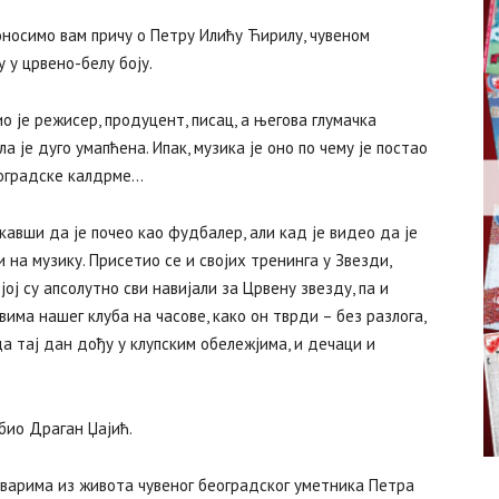
доносимо вам причу о Петру Илићу Ћирилу, чувеном
 у црвено-белу боју.
 је режисер, продуцент, писац, а његова глумачка
а је дуго умапћена. Ипак, музика је оно по чему је постао
еоградске калдрме…
кавши да је почео као фудбалер, али кад је видео да је
 на музику. Присетио се и својих тренинга у Звезди,
ј су апсолутно сви навијали за Црвену звезду, па и
има нашег клуба на часове, како он тврди – без разлога,
а тај дан дођу у клупским обележјима, и дечаци и
био Драган Џајић.
тварима из живота чувеног београдског уметника Петра