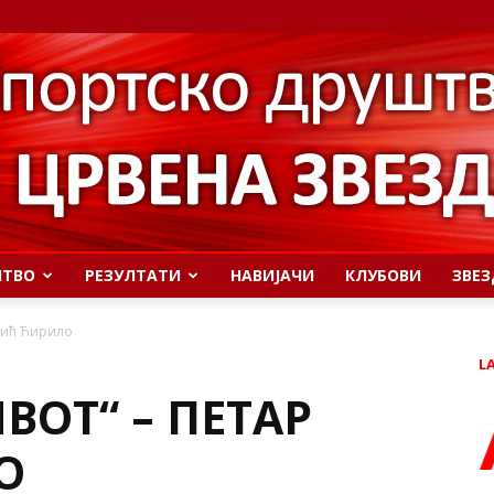
ШТВО
РЕЗУЛТАТИ
НАВИЈАЧИ
КЛУБОВИ
ЗВЕЗ
Илић Ћирило
L
ВОТ“ – ПЕТАР
О