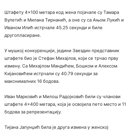
Штафету 4×100 метара код жена појачале су Тамара
Вулетић и Милана Тирнанић, а оне су са Ањом Лукић и
Иваном Илић истрчале 45.25 секунди и биле
другопласиране.
У мушкој конкуренцији, једини Звездин представник
штафете био је Стефан Михајлов, који се трчао прву
измену. Са Михајлом Мандићем, Бошком и Алексом
Кијановићем истрчали су 40.79 секунди за
макснималних 16 бодова.
Иван Марковић и Милош Радојковић били су чланови
штафете 4×400 метара, која је освојила пето место и 11
бодова за репрезентацију.
Тијана Јапунџић била је друга измена у женској