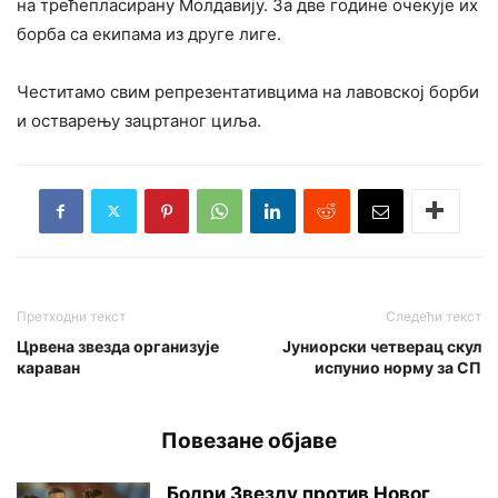
на трећепласирану Молдавију. За две године очекује их
борба са екипама из друге лиге.
Честитамо свим репрезентативцима на лавовској борби
и остварењу зацртаног циља.
Претходни текст
Следећи текст
Црвена звезда организује
Јуниорски четверац скул
караван
испунио норму за СП
Повезане објаве
Бодри Звезду против Новог