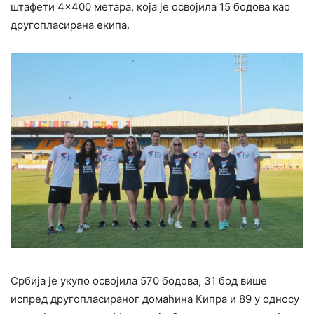
штафети 4×400 метара, која је освојила 15 бодова као
другопласирана екипа.
Србија је укупо освојила 570 бодова, 31 бод више
испред другопласираног домаћина Кипра и 89 у односу