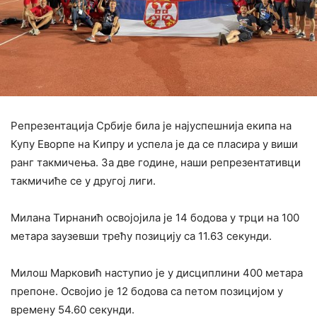
Репрезентација Србије била је најуспешнија екипа на
Купу Еворпе на Кипру и успела је да се пласира у виши
ранг такмичења. За две године, наши репрезентативци
такмичиће се у другој лиги.
Милана Тирнанић освојојила је 14 бодова у трци на 100
метара заузевши трећу позицију са 11.63 секунди.
Милош Марковић наступио је у дисциплини 400 метара
препоне. Освојио је 12 бодова са петом позицијом у
времену 54.60 секунди.