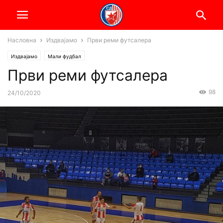
Насловна
Издвајамо
Први реми футсалера
Издвајамо
Мали фудбал
Први реми футсалера
98
24/10/2020