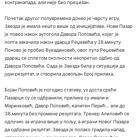
контранапада, али није био прецизан.
Почетак другог полувремена донео је чврсту игру,
Звезда је имала нешто више од иницијативе. Нови Пазар
је повео након аутогола Давора Поповића, којег је
лопта закачила након ударца Реџевића у 28.минуту.
Поново је пробио Вукадиновић, овог пута Реџевићев
ударац се сплетом околности неспретно одбио од
Давора Поповића. Сада је Звезда била у ситуацији да
јури резултат, и створила довољан број прилика.
Бојан Поповић је погодио стативу, уз доста среће
Пазарци су се одбранили, прилике су имали и
Маринковић, Давор Поповић, капитен Перић… али до
38.минута без промене резултата. Тренер Алиловић се
одлучио за играча више у пољу, а играчи Новог Пазара
да одбране резултат. Звезда је полако градила напад,