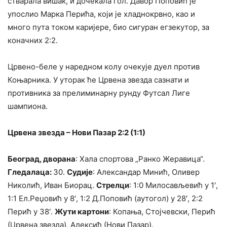
стварала вишак, и дочекала гол. Давор Поповић је
упослио Марка Перића, који је хладнокрвно, као и
много пута током каријере, био сигуран егзекутор, за
коначних 2:2.
Црвено-беле у наредном колу очекује дуел против
Коњарника. У уторак ће Црвена звезда сазнати и
противника за прелиминарну рунду Футсал Лигe
шампиона.
Црвена звезда – Нови Пазар 2:2 (1:1)
Београд, дворана
: Хала спортова „Ранко Жеравица“.
Г
ледалаца:
30.
Судије
: Александар Минић, Оливер
Николић, Иван Биорац.
Стрелци
: 1:0 Милосављевић у 1′,
1:1 Ел.Реџовић у 8′, 1:2 Д.Поповић (аутогол) у 28′, 2:2
Перић у 38′.
Жути картони
: Копања, Стојчевски, Перић
(Црвена звезда), Алексић (Нови Пазар).