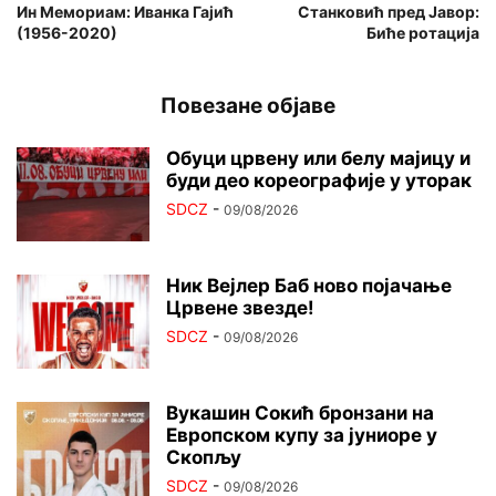
Ин Мемориам: Иванка Гајић
Станковић пред Јавор:
(1956-2020)
Биће ротација
Повезане објаве
Обуци црвену или белу мајицу и
буди део кореографије у уторак
SDCZ
-
09/08/2026
Ник Вејлер Баб ново појачање
Црвене звезде!
SDCZ
-
09/08/2026
Вукашин Сокић бронзани на
Европском купу за јуниоре у
Скопљу
SDCZ
-
09/08/2026