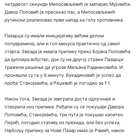
четрдесет секунди Милосављевић је матирао Мујовића.
Давор Поповић је пресекао пас, а Милосављевић
рутински реализовао први напад ка голу противника.
Пазарци су имали иницијативу већим делом
полувремена, али и гол минуса практично од самог
старта. Звезда је имала прилику преко Бојана Поповића
да дуплира вођство, док су на другој страни Пазарци
тражили решење да угрозе Миљана Радмановића. И
пронашли су га у 8.минуту. Вукадиновић је успео да
прође Станојевића, а Реџевић је погодио за 1:1.
Након тога, Звезда је заиграла доста одлучније и
створила низ прилика. Ређали су се покушаји Давора
Поповића, Станојевића, три пута је покушао капитен
Перић, погодио стативу из прекида, али без успеха.
Најбољу прилику за Нови Пазар имао је Рамић, након