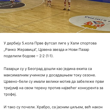
У дербију 5.кола Прве футсал лиге у Хали спортова
„Ранко Жеравица“, Црвена звезда и Нови Пазар
поделили бодове – 2:2 (1:1).
Пазарци су у Београд дошли као једина екипа са
максималним учинком у досадашњем току сезоне.
Црвено-бели су имали велики мотив да забележе први
тријумф на свом терену против највећег конкурента за
трофеј.
И тако су почели. Храбро, са јасним циљем, већ након