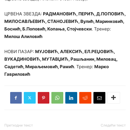
ЦРВЕНА ЗВЕЗДА:
РАДМАНОВИЋ, ПЕРИЋ, Д.ПОПОВИЋ,
МИЛОСАВЉЕВИЋ, СТАНОЈЕВИЋ, Вулић, Маринковић,
Боснић, Б.Поповић, Копања, Стојчевски
. Тренер:
Милош Алиловић
НОВИ ПАЗАР:
МУЈОВИЋ, АЛЕКСИЋ, ЕЛ.РЕЏОВИЋ,
ВУКАДИНОВИЋ, МУТАВЏИЋ, Рашљанин, Миловац,
Садетић, Мираљемовић, Рамић
. Тренер:
Марко
Гавриловић
Претходни текст
Следећи текст