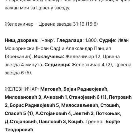
важан меч за Црвену звезду.
Железничар – Црвена звезда 31:19 (16:6)
Ниш, дворана
: „Чаир“.
Гледалаца
: 1.800.
Судије
: Иван
Мошорински (Нови Сад) и Александар Панџић
(Зрењанин).
Искључења
: Железничар 12, Црвена
звезда 4 минута.
Седмерци
: Железничар 4 (2), Црвена
звезда 6 (5).
ЖЕЛЕЗНИЧАР:
Матовић, Бојан Радивојевић,
Миловановић 3, Ачковић 1, Станојевић 6 (1), Петровић
2, Борис Радивојевић 5, Милосављевић, Стошић,
Спасић 5 (1), А.Стојановић 4, Јевтић 2, Поткоњак,
Д.Стојановић, Павловић 3, Коцић
. Тренер:
Ђорђе
Теодоровић