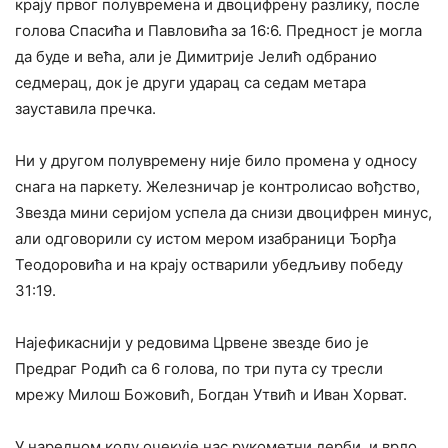
крају првог полувремена и двоцифрену разлику, после
голова Спасића и Павловића за 16:6. Предност је могла
да буде и већа, али је Димитрије Јелић одбранио
седмерац, док је други ударац са седам метара
зауставила пречка.
Ни у другом полувремену није било промена у односу
снага на паркету. Железничар је контролисао вођство,
Звезда мини серијом успела да снизи двоцифрен минус,
али одговорили су истом мером изабраници Ђорђа
Теодоровића и на крају остварили убедљиву победу
31:19.
Најефикаснији у редовима Црвене звезде био је
Предраг Родић са 6 голова, по три пута су тресли
мрежу Милош Божовић, Богдан Утвић и Иван Хорват.
У наредном колу очекује нас рукометни дерби, и врло