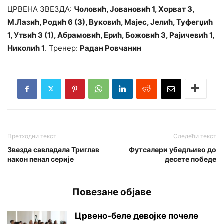
ЦРВЕНА ЗВЕЗДА:
Чоловић, Јовановић 1, Хорват 3,
М.Лазић, Родић 6 (3), Вуковић, Мајес, Јелић, Туфегџић
1, Утвић 3 (1), Абрамовић, Ерић, Божовић 3, Рајичевић 1,
Николић 1
. Тренер:
Радан Ровчанин
Претходни текст
Следећи текст
Звезда савладала Триглав
Футсалери убедљиво до
након пенал серије
десете победе
Повезане објаве
Црвено-беле девојке почеле