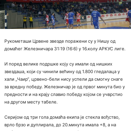
Рукометаши Црвене звезде поражени су у Нишу од
домаћег Железничара 31:19 (16:6) у 16.колу АРКУС лиге.
И поред велике подршке коју су имали од нишких
звездаша, који су чинили већину од 1.800 гледалаца у
хали „Чаир“, црвено-бели нису успели да смогну снаге
за вредну победу. Железничар је од првог минута био у
предности и на крају славио победу којом се учврстио
на другом месту табеле.
Серијом од три гола домаћа екипа је стекла вођство,
врло брзо и дуплирала, до 20.минута имала +8, а на