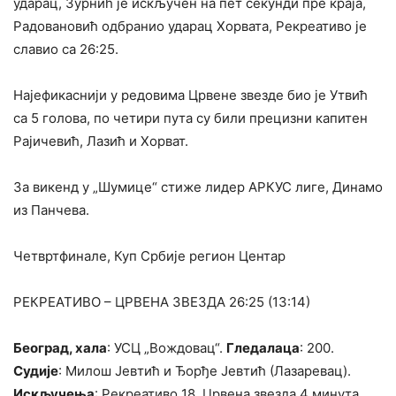
ударац, Зурнић је искључен на пет секунди пре краја,
Радовановић одбранио ударац Хорвата, Рекреативо је
славио са 26:25.
Најефикаснији у редовима Црвене звезде био је Утвић
са 5 голова, по четири пута су били прецизни капитен
Рајичевић, Лазић и Хорват.
За викенд у „Шумице“ стиже лидер АРКУС лиге, Динамо
из Панчева.
Четвртфинале, Куп Србије регион Центар
РЕКРЕАТИВО – ЦРВЕНА ЗВЕЗДА 26:25 (13:14)
Београд, хала
: УСЦ „Вождовац“.
Гледалаца
: 200.
Судије
: Милош Јевтић и Ђорђе Јевтић (Лазаревац).
Искључења
: Рекреативо 18, Црвена звезда 4 минута.