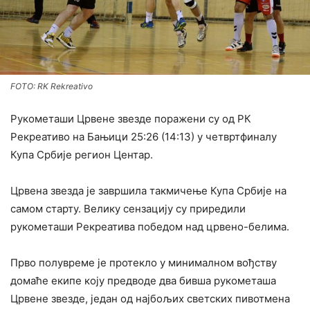
FOTO: RK Rekreativo
Рукометаши Црвене звезде поражени су од РК
Рекреативо на Бањици 25:26 (14:13) у четвртфиналу
Купа Србије регион Центар.
Црвена звезда је завршила такмичење Купа Србије на
самом старту. Велику сензацију су приредили
рукометаши Рекреатива победом над црвено-белима.
Прво полувреме је протекло у минималном вођству
домаће екипе коју предводе два бивша рукометаша
Црвене звезде, један од најбољих светских пивотмена