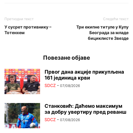
Претходни текст
Следећи текст
У сусрет противнику –
Три екипне титуле у Купу
Тотенхем
Београда за младе
бициклисте Звезде
Повезане објаве
Првог дана акције прикупљена
161 јединица крви
SDCZ
-
07/08/2026
Станковић: Даћемо максимум
за добру увертиру пред реванш
SDCZ
-
07/08/2026