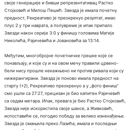
своје генерације и бивши репрезентативац Растко
Стојковић и Милош Пешић. Звезда је имала почетну
предност, Рекреативо је преокренуо резултат, имао
плус 2 у три наврата, а полувреме је ипак припало
Звезди након серије 3:0 у финишу головима Матије
Николића, Рајичевића и Јовановића за 13:14.
Међутим, многобројне почетничке грешке које се
понављају, и које су и на овом мечу правили црвено-
бели нису прошле некажњено ни против ривала који су
нижерангирани. Звезда је поново имала предност на
старту (+2), Рекреативо преокренуо а у „фото финиш“
смо ушли са 27:27, прецизан је био капитен Рајичевић
са седам метара. Ипак, превага је био Растко Стојковић,
Звезда није искористила своје шансе, а Живковић,
испоставиће се, погодио победу за велико изненађење.
Звезда је смањила преко Лазића, имала и последњи