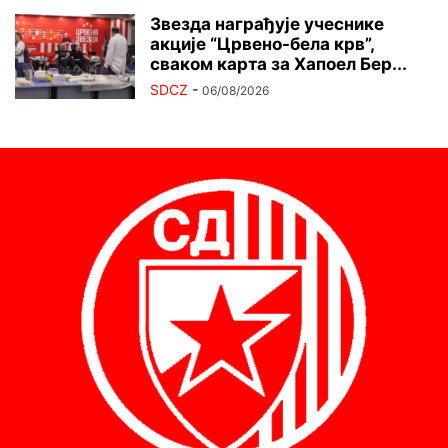
Звезда награђује учеснике
акције “Црвено-бела крв”,
сваком карта за Хапоел Бер...
SDCZ
-
06/08/2026