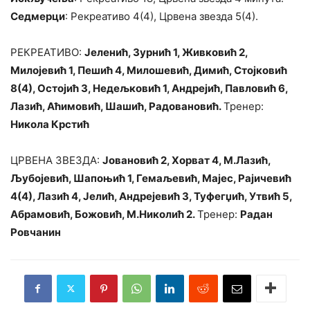
Седмерци
: Рекреативо 4(4), Црвена звезда 5(4).
РЕКРЕАТИВО:
Јеленић, Зурнић 1, Живковић 2,
Милојевић 1, Пешић 4, Милошевић, Димић, Стојковић
8(4), Остојић 3, Недељковић 1, Андрејић, Павловић 6,
Лазић, Аћимовић, Шашић, Радовановић.
Тренер:
Никола Крстић
ЦРВЕНА ЗВЕЗДА:
Јовановић 2, Хорват 4, М.Лазић,
Љубојевић, Шапоњић 1, Гемаљевић, Мајес, Рајичевић
4(4), Лазић 4, Јелић, Андрејевић 3, Туфегџић, Утвић 5,
Абрамовић, Божовић, М.Николић 2.
Тренер:
Радан
Ровчанин