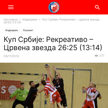
Насловна
Издвајамо
Куп Србије: Рекреативо – Црвена звезда
26:25 (13:14)
Издвајамо
Рукомет
Куп Србије: Рекреативо –
Црвена звезда 26:25 (13:14)
277
05/11/2019