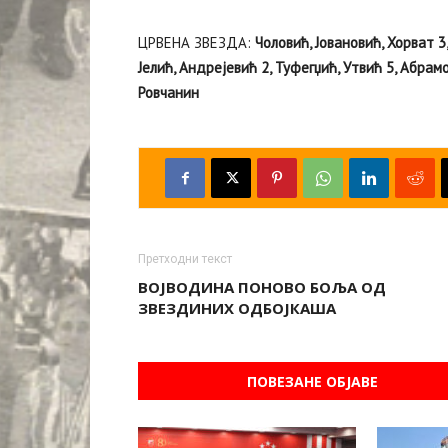
ЦРВЕНА ЗВЕЗДА:
Чоловић, Јовановић, Хорват 3,
Јелић, Андрејевић 2, Туфегџић, Утвић 5, Абрам
Ровчанин
Претходни текст
ВОЈВОДИНА ПОНОВО БОЉА ОД
ЗВЕЗДИНИХ ОДБОЈКАША
ПОВЕЗАНЕ ОБЈАВЕ