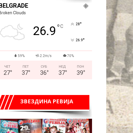
BELGRADE
Broken Clouds
°
28
°
C
26.9
°
26.9
59%
2.2m/s
70%
ЧЕТ
ПЕТ
СУБ
НЕД
ПОН
27
°
37
°
36
°
37
°
39
°
ЗВЕЗДИНА РЕВИЈА