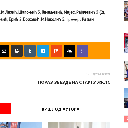
 М.Лазић, Шапоњић 3, Гемаљевић, Мајес, Рајичевић 5 (2),
овић, Ерић 2, Божовић, М.Николић 5.
Тренер:
Радан
Следећи текст
ПОРАЗ ЗВЕЗДЕ НА СТАРТУ ЖКЛС
ВИШЕ ОД АУТОРА