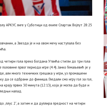
олу АРКУС лиге у Суботици од екипе Спартак Војпут 28:25
вчанин, а Звезда је и на овом мечу наступала без
ића.
од четири гола преко Богдана Утвића стигли до три гола
е половине првог периода игре (4:4). Јанко Гемаљевић је у
е, али много техничких грешака у игри, уз промашени
у да се одбрани до финиша. Гледали смо игру гол за гол,
крају првих 30 минута (12:13), која је могла да буде и
следњи напад.
до „плус 2“, а затим и да дуплира предност на четири