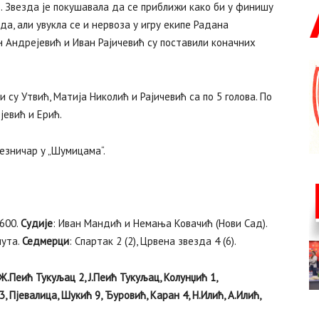
). Звезда је покушавала да се приближи како би у финишу
а, али увукла се и нервоза у игру екипе Радана
 Андрејевић и Иван Рајичевић су поставили коначних
су Утвић, Матија Николић и Рајичевић са по 5 голова. По
јевић и Ерић.
езничар у „Шумицама“.
 600.
Судије
: Иван Мандић и Немања Ковачић (Нови Сад).
нута.
Седмерци
: Спартак 2 (2), Црвена звезда 4 (6).
Ж.Пеић Тукуљац 2, Ј.Пеић Тукуљац, Колунџић 1,
 Пјевалица, Шукић 9, Ђуровић, Каран 4, Н.Илић, А.Илић,