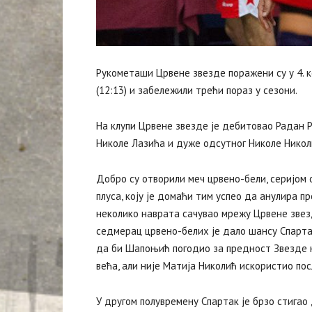
Рукометаши Црвене звезде поражени су у 4. к
(12:13) и забележили трећи пораз у сезони.
На клупи Црвене звезде је дебитовао Радан Ро
Николе Лазића и дуже одсутног Николе Никол
Добро су отворили меч црвено-бели, серијом 
плуса, коју је домаћи тим успео да анулира пр
неколико наврата сачувао мрежу Црвене звезд
седмерац црвено-белих је дало шансу Спартак
да би Шапоњић погодио за предност Звезде на 
већа, али није Матија Николић искористио по
У другом полувремену Спартак је брзо стигао 