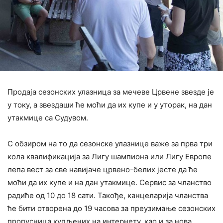
Продаја сезонских улазница за мечеве Црвене звезде је
у току, а звездаши ће моћи да их купе и у уторак, на дан
утакмице са Судувом.
С обзиром на то да сезонске улазнице важе за прва три
кола квалификација за Лигу шампиона или Лигу Европе
лепа вест за све навијаче црвено-белих јесте да ће
моћи да их купе и на дан утакмице. Сервис за чланство
радиће од 10 до 18 сати. Такође, канцеларија чланства
ће бити отворена до 19 часова за преузимање сезонских
пропусница купљених на интернету, као и за нова