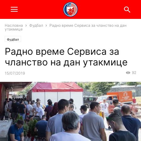
Насловна
Фудбал
Радно време Сервиса за чланство на дан
утакмице
Фудбал
Радно време Сервиса за
чланство на дан утакмице
92
15/07/2019