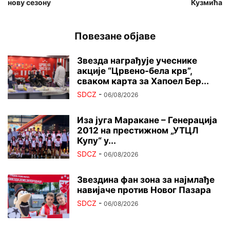
нову сезону
Кузмића
Повезане објаве
Звезда награђује учеснике
акције “Црвено-бела крв”,
сваком карта за Хапоел Бер...
SDCZ
-
06/08/2026
Иза југа Маракане – Генерација
2012 на престижном „УТЦЛ
Купу“ у...
SDCZ
-
06/08/2026
Звездина фан зона за најмлађе
навијаче против Новог Пазара
SDCZ
-
06/08/2026