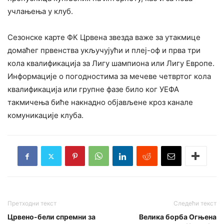
учлањења у клуб.
Сезонске карте ФК Црвена звезда важе за утакмице
домаћег првенства укључујући и плеј-оф и прва три
кола квалификација за Лигу шампиона или Лигу Европе.
Информације о погодностима за мечеве четвртог кола
квалификација или групне фазе било ког УЕФА
такмичења биће накнадно објављене кроз канале
комуникације клуба.
Претходни текст
Следећи текст
Црвено-бели спремни за
Велика борба Огњена