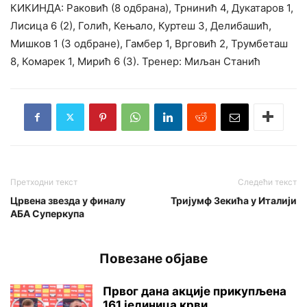
КИКИНДА: Раковић (8 одбрана), Трнинић 4, Дукатаров 1,
Лисица 6 (2), Голић, Кењало, Куртеш 3, Делибашић,
Мишков 1 (3 одбране), Гамбер 1, Врговић 2, Трумбеташ
8, Комарек 1, Мирић 6 (3). Тренер: Миљан Станић
Претходни текст
Следећи текст
Црвена звезда у финалу
Тријумф Зекића у Италији
АБА Суперкупа
Повезане објаве
Првог дана акције прикупљена
161 јединица крви