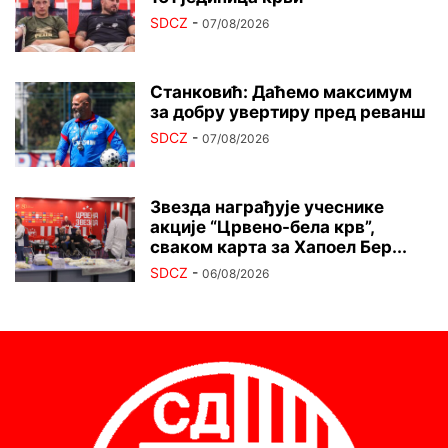
SDCZ
-
07/08/2026
Станковић: Даћемо максимум
за добру увертиру пред реванш
SDCZ
-
07/08/2026
Звезда награђује учеснике
акције “Црвено-бела крв”,
сваком карта за Хапоел Бер...
SDCZ
-
06/08/2026