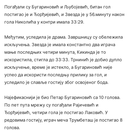
Погађали су Бугариновић и Љубојевић, битан гол
постигао је и Ђорђијевић, и Звезда је у 56.минуту након
гола Николића у контри имала 33:29.
Међутим, уследила је драма. Завршницу су обележила
искључења. Звезда је имала константно два играча
мање последњих четири минута, Кикинда је то
искористила, стигла до 33:33. Трнинић је добио дупло
искључење, време је истекло, а Бугариновић није
успео да искористи последњу прилику за гол, и
уследило је славље гостију због освојеног бода.
Најефикаснији је био Петар Бугариновић са 10 голова.
По пет пута мрежу су погађали Рајичевић и
Ђорђијевић, четири гола је постигао Лаковић. У
редовима гостију, играч меча Трумбеташ је постигао 8
голова.