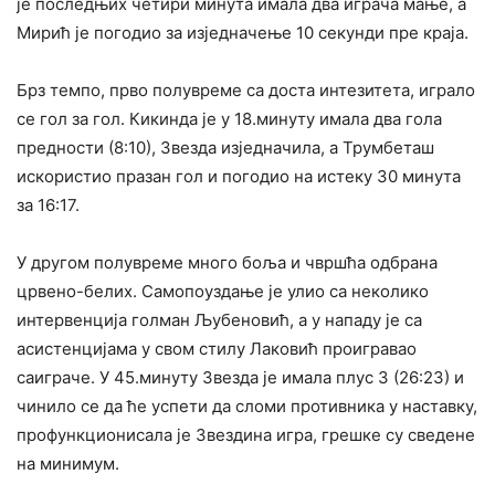
је последњих четири минута имала два играча мање, а
Мирић је погодио за изједначење 10 секунди пре краја.
Брз темпо, прво полувреме са доста интезитета, играло
се гол за гол. Кикинда је у 18.минуту имала два гола
предности (8:10), Звезда изједначила, а Трумбеташ
искористио празан гол и погодио на истеку 30 минута
за 16:17.
У другом полувреме много боља и чвршћа одбрана
црвено-белих. Самопоуздање је улио са неколико
интервенција голман Љубеновић, а у нападу је са
асистенцијама у свом стилу Лаковић проигравао
саиграче. У 45.минуту Звезда је имала плус 3 (26:23) и
чинило се да ће успети да сломи противника у наставку,
профункционисала је Звездина игра, грешке су сведене
на минимум.