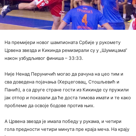
На премијери новог шампионата Србије у рукомету
Црвена звезда и Кикинда ремизирали су у „Шумицама“
након узбудљивог финиша – 33:33.
Није Ненад Перуничић могао да рачуна на цео тим и
сва доведена појачања (Херцеговац, Стошљевић и
Панић), а са друге стране гости из Кикинде су пружили
јак отпор и показали да ће доста тимова имати и те како
проблеме да освоје бодове против њих.
А Црвена звезда је имала победу у рукама, и четири
гола предности четири минута пре краја меча. На крају