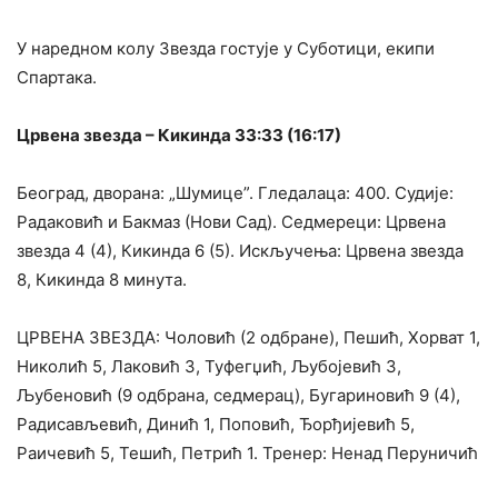
У наредном колу Звезда гостује у Суботици, екипи
Спартака.
Црвена звезда – Кикинда 33:33 (16:17)
Београд, дворана: „Шумице”. Гледалаца: 400. Судије:
Радаковић и Бакмаз (Нови Сад). Седмереци: Црвена
звезда 4 (4), Кикинда 6 (5). Искључења: Црвена звезда
8, Кикинда 8 минута.
ЦРВЕНА ЗВЕЗДА: Чоловић (2 одбране), Пешић, Хорват 1,
Николић 5, Лаковић 3, Туфегџић, Љубојевић 3,
Љубеновић (9 одбрана, седмерац), Бугариновић 9 (4),
Радисављевић, Динић 1, Поповић, Ђорђијевић 5,
Раичевић 5, Тешић, Петрић 1. Тренер: Ненад Перуничић