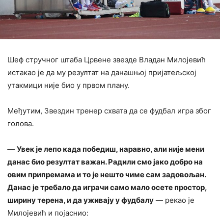
Шеф стручног штаба Црвене звезде Владан Милојевић
истакао је да му резултат на данашњој пријатељској
утакмици није био у првом плану.
Међутим, Звездин тренер схвата да се фудбал игра због
голова.
—
Увек је лепо када победиш, наравно, али није мени
данас био резултат важан. Радили смо јако добро на
овим припремама и то је нешто чиме сам задовољан.
Данас је требало да играчи само мало осете простор,
ширину терена, и да уживају у фудбалу
— рекао је
Милојевић и појаснио: