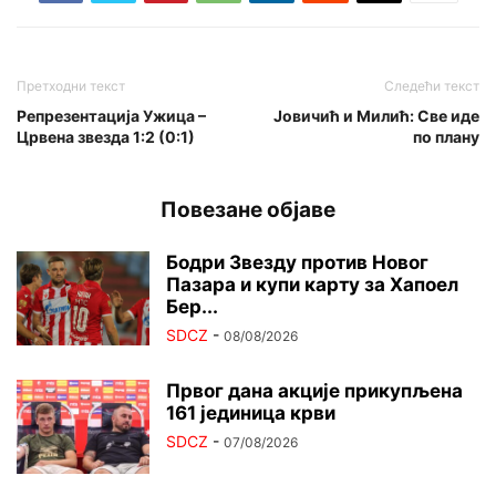
Претходни текст
Следећи текст
Репрезентација Ужица –
Јовичић и Милић: Све иде
Црвена звезда 1:2 (0:1)
по плану
Повезане објаве
Бодри Звезду против Новог
Пазара и купи карту за Хапоел
Бер...
SDCZ
-
08/08/2026
Првог дана акције прикупљена
161 јединица крви
SDCZ
-
07/08/2026