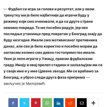
—
Фудбал се игра за голове и резултат, али у овом
тренутку ми је било најбитније да играчи буду у
режиму који смо очекивали, и да са друге стране
немамо повреда. То ме посебно радује, јер ове
последње утакмице пред повратак у Београд знају да
буду незгодне. Имали смо мотивисаног противника
данас, али све је било коректно и посебно морам да
нагласим колико смо дивно гостопримство имали.
Увек је лепо играти у Ужицу, правом фудбалском
граду. Имају и овај прелеп стадион и захваљујем им се
у своје име и у име Црвене звезде. Ми се враћамо за
Београд, а убрзо следи друга фаза припрема
—
закључио је Милојевић.