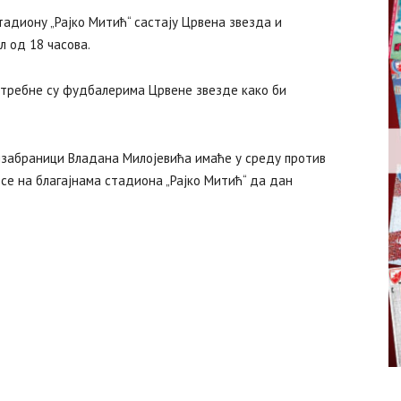
стадиону „Рајко Митић“ састају Црвена звезда и
л од 18 часова.
отребне су фудбалерима Црвене звезде како би
изабраници Владана Милојевића имаће у среду против
 се на благајнама стадиона „Рајко Митић“ да дан