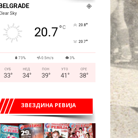
BELGRADE
Clear Sky
°
20.8
°
C
20.7
°
20.7
73%
0.5m/s
3%
СУБ
НЕД
ПОН
УТО
СРЕ
33
°
34
°
39
°
41
°
38
°
ЗВЕЗДИНА РЕВИЈА