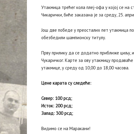
Утакмица трећег кола плеј-офа у којој се на 
Чикарички, биће заказана је за среду, 25. апри
Још две победе у преосталих пет утакмица п
обезбедили шампионску титулу.
Прву прилику да се додатно приближе циљу, 
Чукаричког. Карте за ову утакмицу продаваће
утакмице, у среду од 10,00 до 18,00 часова.
Цене карата су следеће:
Север: 100 рсд;
Исток: 200 рсд;
Запад: 300 рсд;
Видимо се на Маракани!