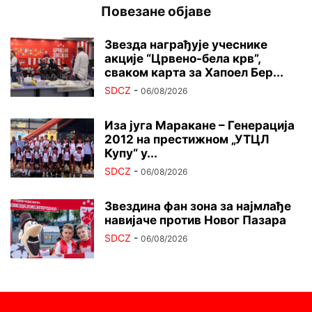
Повезане објаве
Звезда награђује учеснике
акције “Црвено-бела крв”,
сваком карта за Хапоел Бер...
SDCZ
-
06/08/2026
Иза југа Маракане – Генерација
2012 на престижном „УТЦЛ
Купу“ у...
SDCZ
-
06/08/2026
Звездина фан зона за најмлађе
навијаче против Новог Пазара
SDCZ
-
06/08/2026