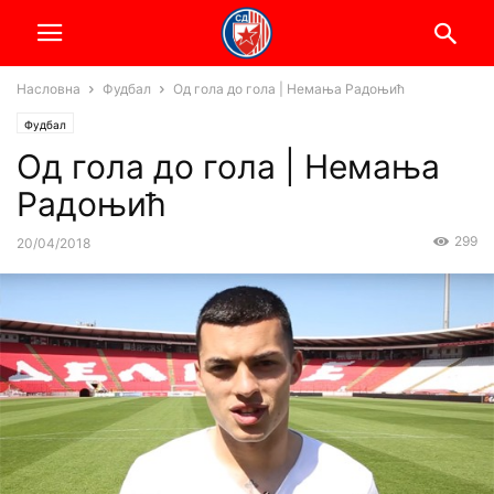
Насловна
Фудбал
Од гола до гола | Немања Радоњић
Фудбал
Од гола до гола | Немања
Радоњић
299
20/04/2018