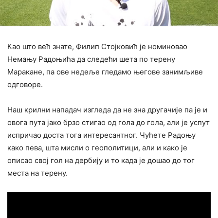
Као што већ знате, Филип Стојковић је номиновао
Немању Радоњића да следећи шета по терену
Маракане, па ове недеље гледамо његове занимљиве
одговоре.
Наш крилни нападач изгледа да не зна другачије па је и
овога пута јако брзо стигао од гола до гола, али је успут
испричао доста тога интересантног. Чућете Радоњу
како пева, шта мисли о геополитици, али и како је
описао свој гол на дербију и то када је дошао до тог
места на терену.