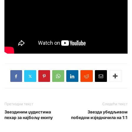
Претходни текст
Следећи текст
Звездиним џудистима
Звезда убедљивом
пехар за најбољу екипу
победом изједначила на 1:1