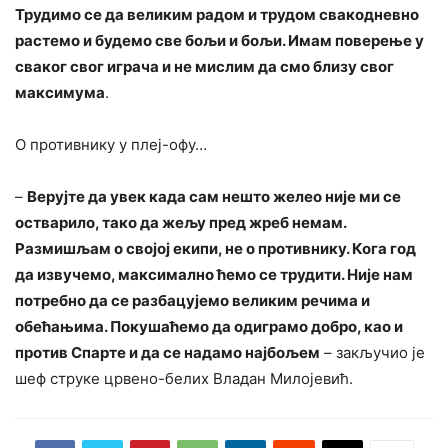
Трудимо се да великим радом и трудом свакодневно
растемо и будемо све бољи и бољи. Имам поверење у
сваког свог играча и не мислим да смо близу свог
максимума
.
О противнику у плеј-офу…
–
Верујте да увек када сам нешто желео није ми се
остварило, тако да жељу пред жреб немам.
Размишљам о својој екипи, не о противнику. Кога год
да извучемо, максимално ћемо се трудити. Није нам
потребно да се разбацујемо великим речима и
обећањима. Покушаћемо да одиграмо добро, као и
против Спарте и да се надамо најбољем
– закључио је
шеф струке црвено-белих Владан Милојевић.