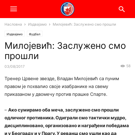
Насловна
Издвајамо
Милојевић: Заслужено смо прошли
Издвајамо
Фудбал
Милојевић: Заслужено смо
прошли
58
03/08/2017
Тренер Црвене звезде, Владан Милојевић са пуним
правом је похвалио своје изабранике на свему
приказаном у двомечу против прашке Спарте.
–
Ако сумирамо оба меча, заслужено смо прошли
одличног противника. Одиграли смо тактички мудро,
дисциплиновано, организовано и награђени победама
и у Београду и у Прагу. У реванш смо ушли као да