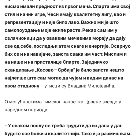
нисмо имали предност из првог меча. Спарта има свој
стил и начин игре, Чеси имају квалитетну лигу, као и
репрезентацију и није било лако. Важно ми је што
самопоуздање моје екипе расте. Рекао сам им у
свлачионици да у оваквим мечевима морају да дају
све од себе, последњи атом снаге и енергије. Осврнуо
бих се и на навијаче, заиста свака им част. Мислим и
на наше и на присталице Спарте. Заједничко
скандирање „Косово – Србија“ је било заиста нешто
најлепше што сам могао да чујем и видим данас на
овом стадиону
– утисци су Владана Милојевића.
О могућностима тимског напретка Црвене звезде у
наредном периоду…
–
У сваком послу се треба трудити да из дана у дан
будете све бољи и квалитетнији. Тако и ја размишљам.