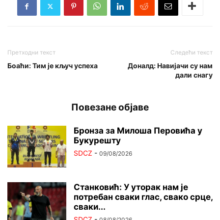
Претходни текст
Следећи текст
Боаћи: Тим је кључ успеха
Доналд: Навијачи су нам
дали снагу
Повезане објаве
Бронза за Милоша Перовића у
Букурешту
SDCZ
-
09/08/2026
Станковић: У уторак нам је
потребан сваки глас, свако срце,
сваки...
SDCZ
-
08/08/2026