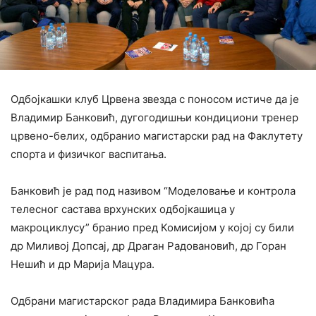
Одбојкашки клуб Црвена звезда с поносом истиче да је
Владимир Банковић, дугогодишњи кондициони тренер
црвено-белих, одбранио магистарски рад на Факлутету
спорта и физичког васпитања.
Банковић је рад под називом “Моделовање и контрола
телесног састава врхунских одбојкашица у
макроциклусу” бранио пред Комисијом у којој су били
др Миливој Допсај, др Драган Радовановић, др Горан
Нешић и др Марија Мацура.
Одбрани магистарског рада Владимира Банковића