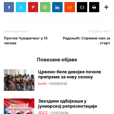
Претходни текст
Следећи текст
Против Чукаричког у 15
Радоњић: Спремни смо за
часова
старт
Повезане објаве
Црвено-беле девојке почеле
припреме за нову сезону
boris
-
05/08/2026
Звездини одбојкаши у
јуниорској репрезентацији
SDCZ
-
27/07/2026