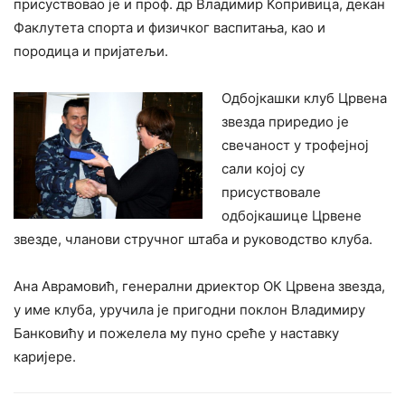
присуствовао је и проф. др Владимир Копривица, декан
Факлутета спорта и физичког васпитања, као и
породица и пријатељи.
Одбојкашки клуб Црвена
звезда приредио је
свечаност у трофејној
сали којој су
присуствовале
одбојкашице Црвене
звезде, чланови стручног штаба и руководство клуба.
Ана Аврамовић, генерални дриектор ОК Црвена звезда,
у име клуба, уручила је пригодни поклон Владимиру
Банковићу и пожелела му пуно среће у наставку
каријере.