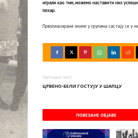
играли као тим, можемо наставити низ успешн
пехар.
Првопласиране екипе у групама састају се у н
Претходни текст
ЦРВЕНО-БЕЛИ ГОСТУЈУ У ШАПЦУ
ПОВЕЗАНЕ ОБЈАВЕ