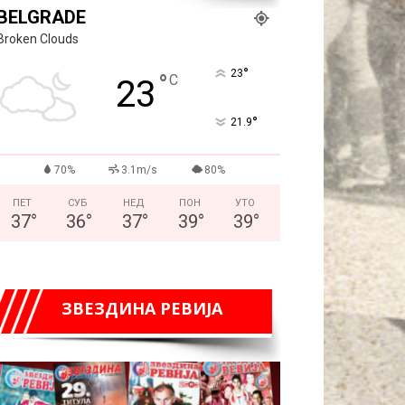
BELGRADE
Broken Clouds
°
23
°
C
23
°
21.9
70%
3.1m/s
80%
ПЕТ
СУБ
НЕД
ПОН
УТО
37
°
36
°
37
°
39
°
39
°
ЗВЕЗДИНА РЕВИЈА