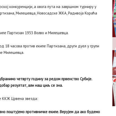
ској конкуренцији, а овога пута на завршном турниру у
Партизана, Милешевца, Новосадске ЖКА, Радивоја Кораћа
 екипе Партизан 1953 Волво и Милешевца.
д 18 часова против екипе Партизана, други дуел у групи
ипе Милешевца.
дбранимо четврту годину за редом првенство Србије.
добар резултат, али наш циљ се зна.
е ККЖ Црвена звезда:
вно поштујемо противничке екипе. Верујем да ако будемо