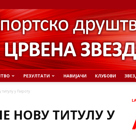
ШТВО
РЕЗУЛТАТИ
НАВИЈАЧИ
КЛУБОВИ
ЗВЕЗ
 титулу у Пироту
L
Е НОВУ ТИТУЛУ У