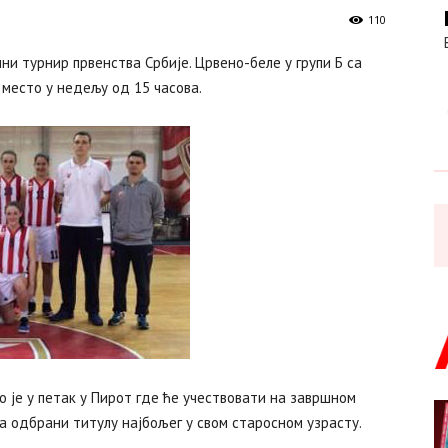
110
ни турнир првенства Србије. Црвено-беле у групи Б са
 место у недељу од 15 часова.
 је у петак у Пирот где ће учествовати на завршном
а одбрани титулу најбољег у свом старосном узрасту.