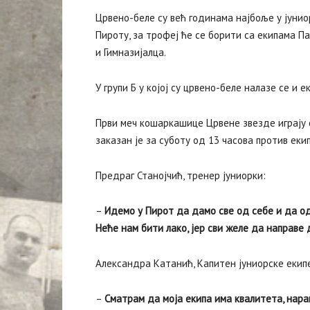
Црвено-беле су већ годинама најбоље у јуниор
Пироту, за трофеј ће се борити са екипама 
и Гимназијалца.
У групи Б у којој су црвено-беле налазе се и
Први меч кошаркашице Црвене звезде играју о
заказан је за суботу од 13 часова против ек
Предраг Станојчић, тренер јуниорки:
–
Идемо у Пирот да дамо све од себе и да о
Неће нам бити лако, јер сви желе да направе 
Александра Катанић, Капитен јуниорске екип
–
Сматрам да моја екипа има квалитета, нара