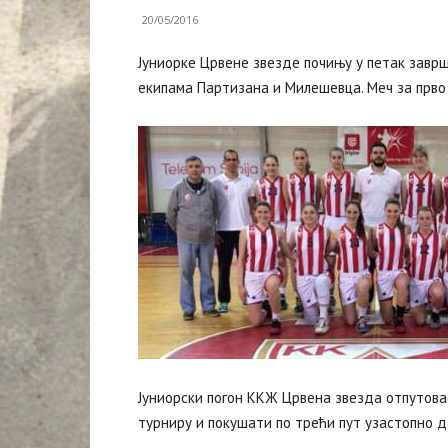
20/05/2016
Јуниорке Црвене звезде почињу у петак заврш
екипама Партизана и Милешевца. Меч за прво
Јуниорски погон ККЖ Црвена звезда отпутовао
турниру и покушати по трећи пут узастопно д