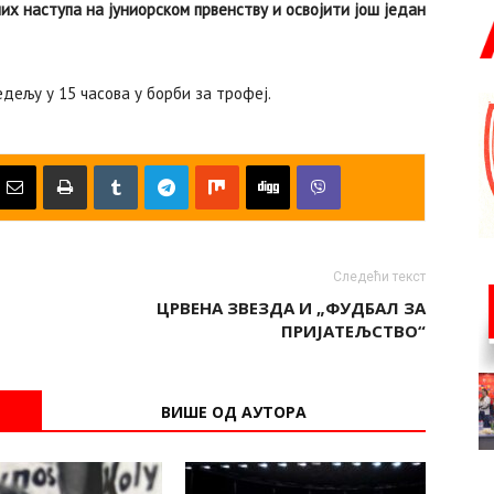
их наступа на јуниорском првенству и освојити још један
едељу у 15 часова у борби за трофеј.
Следећи текст
ЦРВЕНА ЗВЕЗДА И „ФУДБАЛ ЗА
ПРИЈАТЕЉСТВО“
ВИШЕ ОД АУТОРА