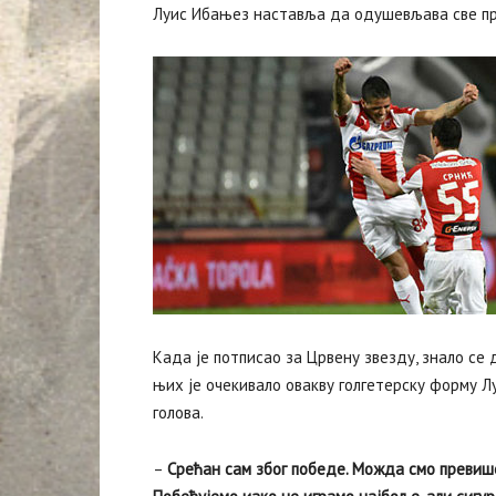
Луис Ибањез наставља да одушевљава све пр
Када је потписао за Црвену звезду, знало се 
њих је очекивало овакву голгетерску форму Лу
голова.
–
Срећан сам због победе. Можда смо превише