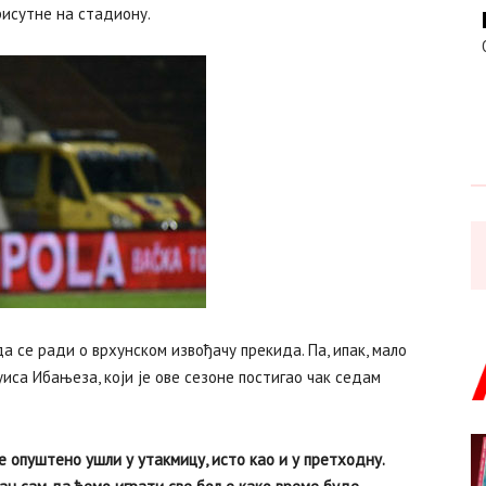
исутне на стадиону.
да се ради о врхунском извођачу прекида. Па, ипак, мало
иса Ибањеза, који је ове сезоне постигао чак седам
 опуштено ушли у утакмицу, исто као и у претходну.