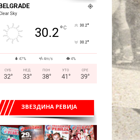
BELGRADE
Clear Sky
°
30.2
°
C
30.2
°
30.2
47%
4m/s
4%
СУБ
НЕД
ПОН
УТО
СРЕ
32
°
33
°
38
°
41
°
39
°
ЗВЕЗДИНА РЕВИЈА