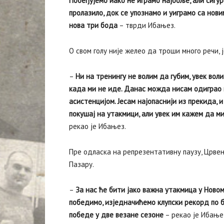
Побеђујемо иако не играмо најбоље, али сигу
пролазило, док се упознамо и уиграмо са нови
нова три бода
– тврди Ибањез.
О свом голу није желео да троши много речи, ј
–
Ни на тренингу не волим да губим, увек воли
када ми не иде. Данас можда нисам одиграо н
асистенцијом. Јесам најопаснији из прекида, 
покушај на утакмици, али увек им кажем да ми
рекао је Ибањез.
Пре одласка на репрезентативну паузу, Црве
Пазару.
–
За нас ће бити јако важна утакмица у Новом
победимо, изједначићемо клупски рекорд по б
победе у две везане сезоне
– рекао је Ибање