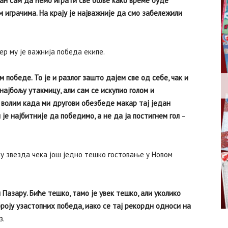
ран сам да ћемо играти све боље како време буде
м играчима. На крају је најважније да смо забележили
ер му је важнија победа екипе.
м победе. То је и разлог зашто дајем све од себе, чак и
ајбољу утакмицу, али сам се искупио голом и
и волим када ми другови обезбеде макар тај један
 је најбитније да победимо, а не да ја постигнем гол
–
ну звезда чека још једно тешко гостовање у Новом
 Пазару. Биће тешко, тамо је увек тешко, али уколико
роју узастопних победа, иако се тај рекордн односи на
з.