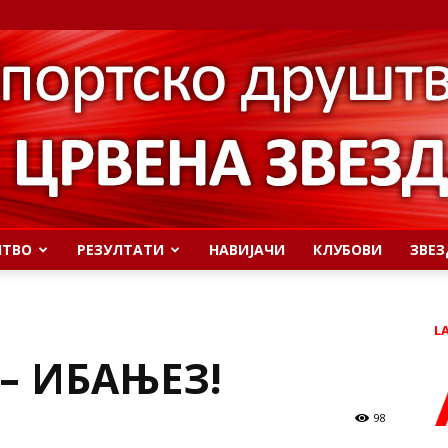
ШТВО
РЕЗУЛТАТИ
НАВИЈАЧИ
КЛУБОВИ
ЗВЕЗ
L
 – ИБАЊЕЗ!
98