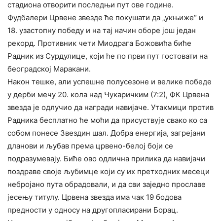
стадиона отворити последњи пут ове године.
Фудбалери Црвене звезде ће покушати да „укњиже“ и
18. узастопну победу и на тај начин оборе још један
рекорд. Противник чети Миодрага Божовића биће
Радник из Сурдулице, који ће по први пут гостовати на
београдској Маракани.
Након тешке, али успешне полусезоне и велике победе
у дерби мечу 20. кола над Чукаричким (7:2), ФК Црвена
звезда је одлучио да награди навијаче. Утакмици против
Радника бесплатно ће моћи да присуствује свако ко са
собом понесе Звездин шал. Добра енергија, загрејани
дланови и љубав према црвено-белој боји се
подразумевају. Биће ово одлична прилика да навијачи
поздраве своје љубимце који су их претходних месеци
небројано пута обрадовали, и да сви заједно прославе
јесењу титулу. Црвена звезда има чак 19 бодова
предности у односу на другопласирани Борац.