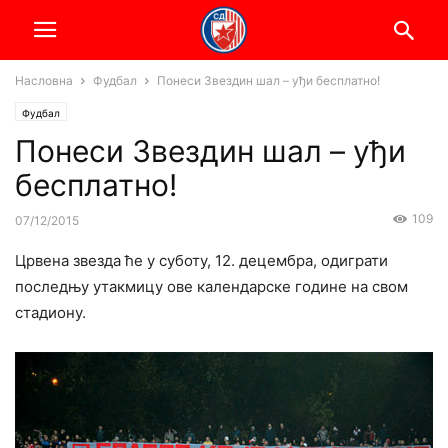
Насловна
Фудбал
Понеси Звездин шал – уђи бесплатно!
Фудбал
Понеси Звездин шал – уђи
бесплатно!
109
07/12/2015
Црвена звезда ће у суботу, 12. децембра, одиграти
последњу утакмицу ове календарске године на свом
стадиону.