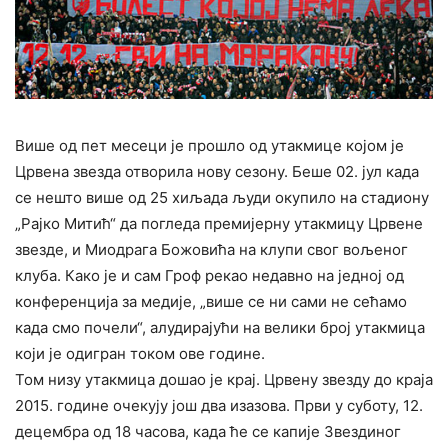
Више од пет месеци је прошло од утакмице којом је
Црвена звезда отворила нову сезону. Беше 02. јул када
се нешто више од 25 хиљада људи окупило на стадиону
„Рајко Митић“ да погледа премијерну утакмицу Црвене
звезде, и Миодрага Божовића на клупи свог вољеног
клуба. Како је и сам Гроф рекао недавно на једној од
конференција за медије, „више се ни сами не сећамо
када смо почели“, алудирајући на велики број утакмица
који је одигран током ове године.
Том низу утакмица дошао је крај. Црвену звезду до краја
2015. године очекују још два изазова. Први у суботу, 12.
децембра од 18 часова, када ће се капије Звездиног