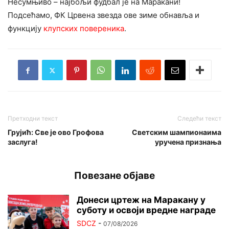
Несумњиво – најбољи фудбал је на Маракани!
Подсећамо, ФК Црвена звезда ове зиме обнавља и
функцију
клупских повереника
.
Претходни текст
Следећи текст
Грујић: Све је ово Грофова
Светским шампионаима
заслуга!
уручена признања
Повезане објаве
Донеси цртеж на Маракану у
суботу и освоји вредне награде
SDCZ
-
07/08/2026