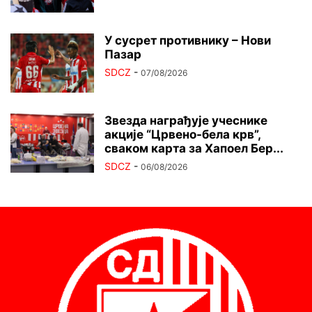
У сусрет противнику – Нови
Пазар
SDCZ
-
07/08/2026
Звезда награђује учеснике
акције “Црвено-бела крв”,
сваком карта за Хапоел Бер...
SDCZ
-
06/08/2026