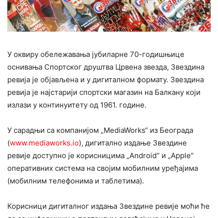
У оквиру обележавања јубиларне 70-годишњице
оснивања Спортског друштва Црвена звезда, Звездина
ревија је објављена и у дигиталном формату. Звездина
ревија је најстарији спортски магазин на Балкану који
излази у континуитету од 1961. године.
У сарадњи са компанијом „MediaWorks“ из Београда
(
www.mediaworks.io
), дигитално издање Звездине
ревије доступно је корисницима „Android“ и „Apple“
оперативних система на својим мобилним уређајима
(мобилним телефонима и таблетима).
Корисници дигиталног издања Звездине ревије моћи ће