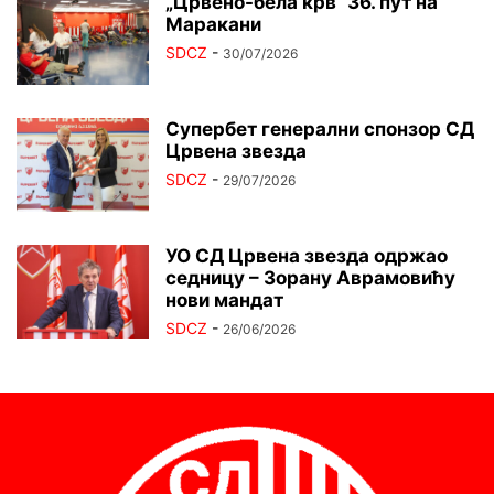
„Црвено-бела крв“ 36. пут на
Маракани
SDCZ
-
30/07/2026
Супербет генерални спонзор СД
Црвена звезда
SDCZ
-
29/07/2026
УО СД Црвена звезда одржао
седницу – Зорану Аврамовићу
нови мандат
SDCZ
-
26/06/2026