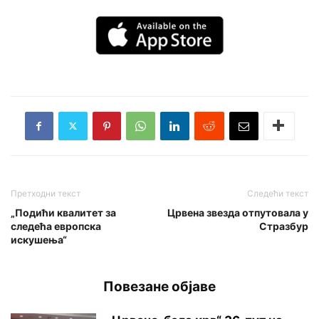
Претходни текст
Следећи текст
„Подићи квалитет за
Црвена звезда отпутовала у
следећа европска
Стразбур
искушења“
Повезане објаве