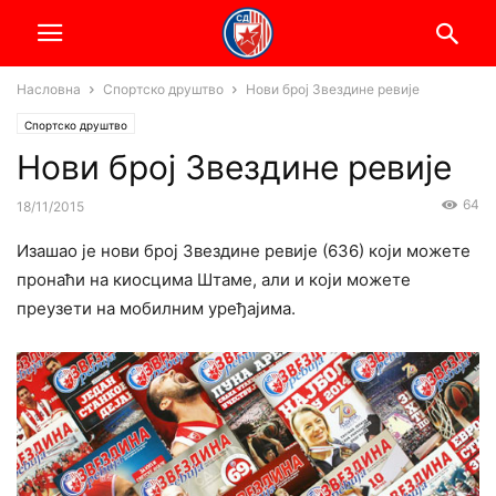
Насловна
Спортско друштво
Нови број Звездине ревије
Спортско друштво
Нови број Звездине ревије
64
18/11/2015
Изашао је нови број Звездине ревије (636) који можете
пронаћи на киосцима Штаме, али и који можете
преузети на мобилним уређајима.