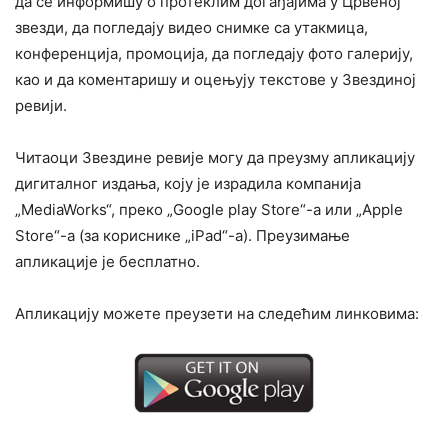
да се информишу о протеклим догађајима у Црвеној
звезди, да погледају видео снимке са утакмица,
конференција, промоција, да погледају фото галерију,
као и да коментаришу и оцењују текстове у Звездиној
ревији.
Читаоци Звездине ревије могу да преузму апликацију
дигиталног издања, коју је израдила компанија
„MediaWorks“, преко „Google play Store“-а или „Apple
Store“-а (за кориснике „iPad“-а). Преузимање
апликације је бесплатно.
Апликацију можете преузети на следећим линковима: