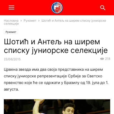
Насловна
Рукомет
Шотић и Антељ на ширем списку јуниорске
селекције
Рукомет
Шотић и Антељ на ширем
списку јуниорске селекције
218
23/06/2015
Црвена звезда има два своја представника на ширем
списку јуниорске репрезентације Србије за Светско
првенство које ће се одржати у Бразилу од 19. јула до 1.
августа.