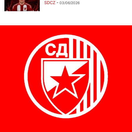
SDCZ
-
03/06/2026