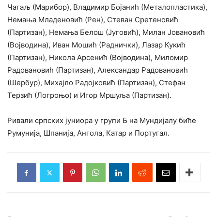
Чагаљ (Марибор), Владимир Бојанић (Металопластика),
Немања Младеновић (Рен), Стеван Сретеновић
(Партизан), Немања Белош (Југовић), Милан Јовановић
(Војводина), Иван Мошић (Раднички), Лазар Кукић
(Партизан), Никола Арсенић (Војводина), Миломир
Радовановић (Партизан), Александар Радовановић
(Шербур), Михајло Радојковић (Партизан), Стефан
Терзић (Логроњо) и Игор Мршуља (Партизан).
Ривали српских јуниора у групи Б на Мундијалу биће
Румунија, Шпанија, Ангола, Катар и Португал.