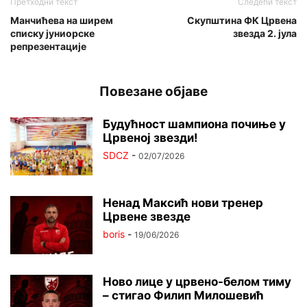
Претходни текст
Следећи текст
Манчићева на ширем
Скупштина ФК Црвена
списку јуниорске
звезда 2. јула
репрезентације
Повезане објаве
Будућност шампиона почиње у
Црвеној звезди!
SDCZ
-
02/07/2026
Ненад Максић нови тренер
Црвене звезде
boris
-
19/06/2026
Ново лице у црвено-белом тиму
– стигао Филип Милошевић