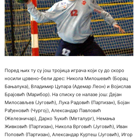
Поред њих ту су још тројица играча који су до скоро
носили црвено-бели дрес: Никола Милошевић (Борац
Бањалука), Владимир Цупара (Адемар Леон) и Војислав
Брајовић (Марибор). На списку се налазе још: Дејан
Милосављев (Југовић), Лука Радовић (Партизан), Бојан
Рађеновић (Чургој), Александар Павловић
(Железничар), Дарко Ђукић (Металург), Немања
Живковић (Партизан), Никола Врговић (Југовић), Иван
Поповић (Партизан), Александар Куртеш (Југовић), Игор