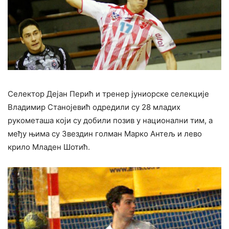
Селектор Дејан Перић и тренер јуниорске селекције
Владимир Станојевић одредили су 28 младих
рукометаша који су добили позив у национални тим, а
међу њима су Звездин голман Марко Антељ и лево
крило Младен Шотић.