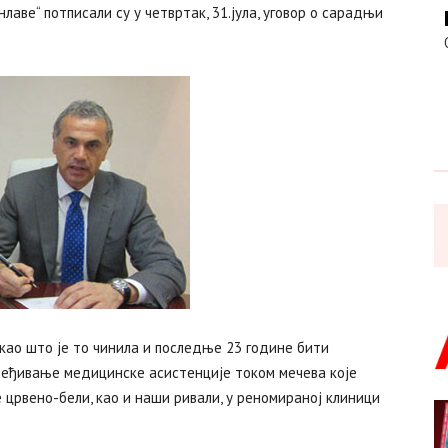
лаве“ потписали су у четвртак, 31.јула, уговор о сарадњи
 као што је то чинила и последње 23 године бити
беђивање медицинске асистенције током мечева које
 црвено-бели, као и наши ривали, у реномираној клиници