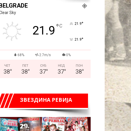
BELGRADE
Clear Sky
°
21.9
°
C
21.9
°
21.9
68%
2.7m/s
0%
ЧЕТ
ПЕТ
СУБ
НЕД
ПОН
38
°
38
°
37
°
37
°
38
°
ЗВЕЗДИНА РЕВИЈА