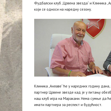
Фудбалски клуб „Црвена звезда“ и Клиника „Ан
који се односи на наредну сезону.
Клиника „Анлаве“ ће у наредних годину дана,
партнер Црвене звезде кад је у питању обез
наш клуб игра на Маракани. Нема сумње да ће
имати партнера за респект и будућност.