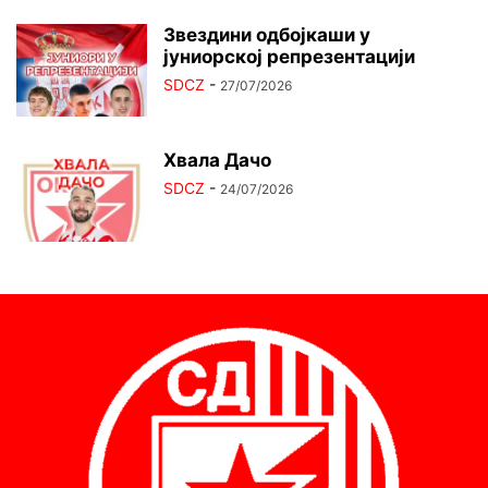
Звездини одбојкаши у
јуниорској репрезентацији
SDCZ
-
27/07/2026
Хвала Дачо
SDCZ
-
24/07/2026