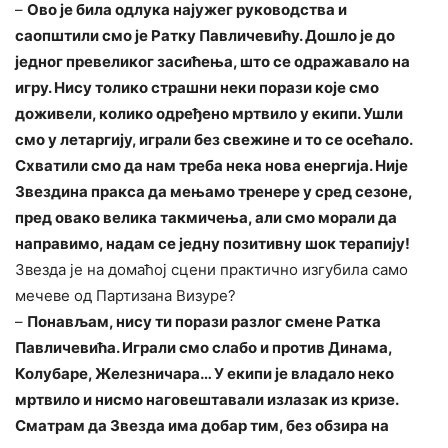
–
Ово је била одлука најужег руководства и
саопштили смо је Ратку Павличевићу. Дошло је до
једног превеликог засићења, што се одражавало на
игру. Нису толико страшни неки порази које смо
доживели, колико одређено мртвило у екипи. Ушли
смо у летаргију, играли без свежине и то се осећало.
Схватили смо да нам треба нека нова енергија. Није
Звездина пракса да мењамо тренере у сред сезоне,
пред овако велика такмичења, али смо морали да
направимо, надам се једну позитивну шок терапију!
Звезда је на домаћој сцени практично изгубила само
мечеве од Партизана Визуре?
–
Понављам, нису ти порази разлог смене Ратка
Павличевића. Играли смо слабо и против Динама,
Колубаре, Железничара… У екипи је владало неко
мртвило и нисмо наговештавали излазак из кризе.
Сматрам да Звезда има добар тим, без обзира на