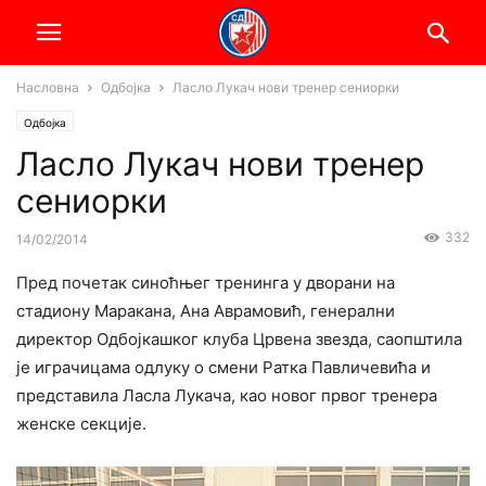
Насловна
Одбојка
Ласло Лукач нови тренер сениорки
Одбојка
Ласло Лукач нови тренер
сениорки
332
14/02/2014
Пред почетак синоћњег тренинга у дворани на
стадиону Маракана, Ана Аврамовић, генерални
директор Одбојкашког клуба Црвена звезда, саопштила
је играчицама одлуку о смени Ратка Павличевића и
представила Ласла Лукача, као новог првог тренера
женске секције.