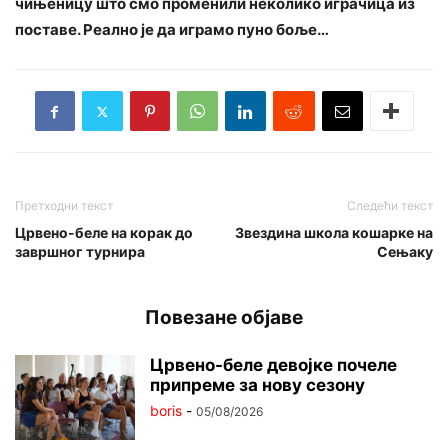
чињеницу што смо променили неколико играчица из
поставе. Реално је да играмо пуно боље…
Претходни текст
Следећи текст
Црвено-беле на корак до
Звездина школа кошарке на
завршног турнира
Сењаку
Повезане објаве
Црвено-беле девојке почеле
припреме за нову сезону
boris
-
05/08/2026