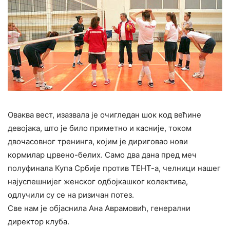
Оваква вест, изазвала је очигледан шок код већине
девојака, што је било приметно и касније, током
двочасовног тренинга, којим је дириговао нови
кормилар црвено-белих. Само два дана пред меч
полуфинала Купа Србије против ТЕНТ-а, челници нашег
најуспешнијег женског одбојкашког колектива,
одлучили су се на ризичан потез.
Све нам је објаснила Ана Аврамовић, генерални
директор клуба.