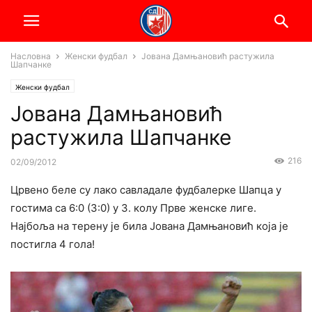
Насловна
Женски фудбал
Јована Дамњановић растужила
Шапчанке
Женски фудбал
Јована Дамњановић
растужила Шапчанке
216
02/09/2012
Црвено беле су лако савладале фудбалерке Шапца у
гостима са 6:0 (3:0) у 3. колу Прве женске лиге.
Најбоља на терену је била Јована Дамњановић која је
постигла 4 гола!