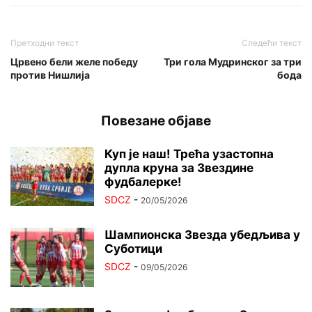
Претходни текст
Следећи текст
Црвено бели желе победу
Три гола Мудринског за три
против Нишлија
бода
Повезане објаве
Куп је наш! Трећа узастопна
дупла круна за Звездине
фудбалерке!
SDCZ
-
20/05/2026
Шампионска Звезда убедљива у
Суботици
SDCZ
-
09/05/2026