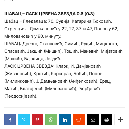
ШАБАЦ – ЛАСК ЦРВЕНА ЗВЕЗДА 0:6 (0:3)
Шабац – Гледалаца: 70. Судија: Катарина Ђоковић.
Стрелци: Ј. Дамњановић у 22, 27, 37. и 47, Попов у 62,
Миловановић у 90. минуту.
ШАБАЦ: Дрезга, Станковић, Симић, Рудић, Мицкоска,
Спасевић, Јакшић (Мишић), Тошић, Макевић, Мијатовић
(Машић), Бајалица, Јездић.
ЛАСК ЦРВЕНА ЗВЕЗДА: Кларк, И. Дамјановић
(Живановић), Крстић, Коркоран, Бобић, Попов
(Милинковић), Ј. Дамњановић (Анђелковић), Ерац,
Матић, Благојевић (Миловановић), Ђорђевић
(Теодосијевић).