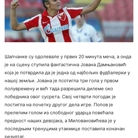
Шапчанке су одолевале у првих 20 минута меча, а онда
је на сцену ступила фантастична Јована Дамњановић
која је потврдила да је једна од најбољих фудбалерки у
нашој земљи. Јована је псотигла три гола у првом
полувремену и већ тада разрешила дилеме око
победника овог сусрета. Свој четврти погодак је
постигла на почетку другог дела игре. Попов је
прелепим голом из слободног ударца повећала
предност наших девојака, а Миловановићева је у
последњим тренуцима утакмице поставила коначан
резултат.