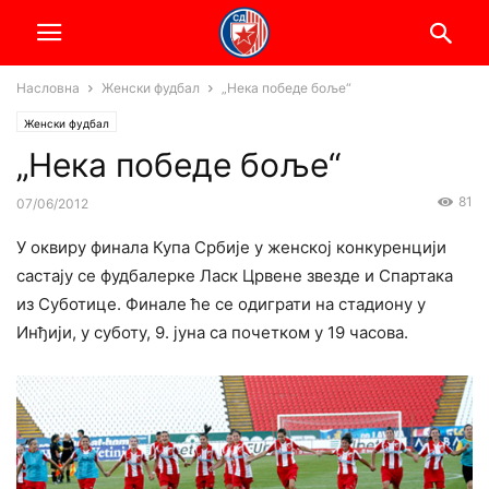
Насловна
Женски фудбал
„Нека победе боље“
Женски фудбал
„Нека победе боље“
81
07/06/2012
У оквиру финала Купа Србије у женској конкуренцији
састају се фудбалерке Ласк Црвене звезде и Спартака
из Суботице. Финале ће се одиграти на стадиону у
Инђији, у суботу, 9. јуна са почетком у 19 часова.