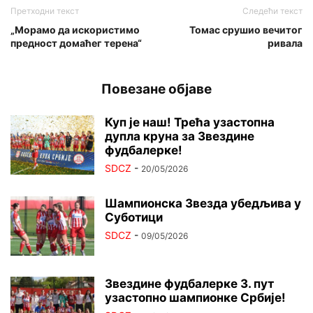
Претходни текст
Следећи текст
„Морамо да искористимо
Томас срушио вечитог
предност домаћег терена“
ривала
Повезане објаве
Куп је наш! Трећа узастопна
дупла круна за Звездине
фудбалерке!
SDCZ
-
20/05/2026
Шампионска Звезда убедљива у
Суботици
SDCZ
-
09/05/2026
Звездине фудбалерке 3. пут
узастопно шампионке Србије!