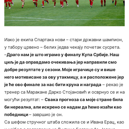
Иако је екипа Спартака нови – стари државни шампион,
у табору црвено – белих једва чекају почетак сусрета.
–
Драго нам је што играмо у финалу Купа Србије. Наш
циљ је да оправдамо очекивања јер направили смо
добре резултате у сезони. Моје играчице су и више
него мотивисане за ову утакмицу, а и расположене јер
је ће ово финале за нас бити круна и награда
– рекао је
тренер са Маракане Дарко Стојановић и осврнуо се и на
могући резултат: –
Свака прогноза са моје стране била
би нереална, али искрено се надам да ћемо изаћи као
победници
– завршио је он.
Са шефом стручног штаба сложила се и Ивана Ерац, као