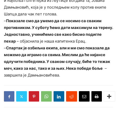
и најбоља голгетерка из Љутице Богдана 1а, Јована
Дамњановић, која је у последњем колу против екипе
Шапца дала чак пет голова.
–
Показале смо да умемо да се носимо са сваким
противником. У суботу ћемо дати максимум на терену.
Једноставно, учинићемо све како бисмо подигле
пехар
– објаснила је наша капитенка Ерац.
–
Спартак је озбиљна екипа, али и ми смо показале да
можемо да играмо са свима. Мислим да ће нијансе
одлучити победника. У сваком случају, биће то тежак
меч, како за нас, тако и за њих. Нека победе боље
–
завршила је Дамњановићева.