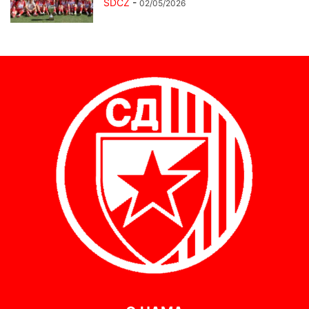
SDCZ
-
02/05/2026