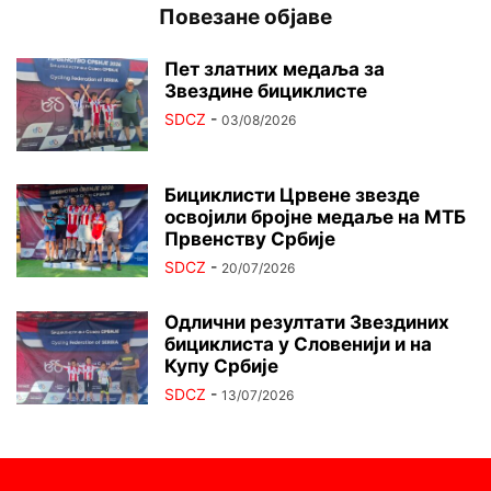
Повезане објаве
Пет златних медаља за
Звездине бициклисте
SDCZ
-
03/08/2026
Бициклисти Црвене звезде
освојили бројне медаље на МТБ
Првенству Србије
SDCZ
-
20/07/2026
Одлични резултати Звездиних
бициклиста у Словенији и на
Купу Србије
SDCZ
-
13/07/2026