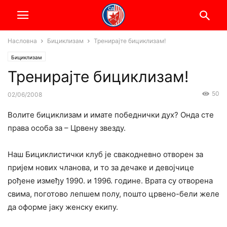
Насловна
Бициклизам
Тренирајте бициклизам!
Бициклизам
Тренирајте бициклизам!
50
02/06/2008
Волите бициклизам и имате победнички дух? Онда сте
права особа за – Црвену звезду.
Наш Бициклистички клуб је свакодневно отворен за
пријем нових чланова, и то за дечаке и девојчице
рођене између 1990. и 1996. године. Врата су отворена
свима, поготово лепшем полу, пошто црвено-бели желе
да оформе јаку женску екипу.