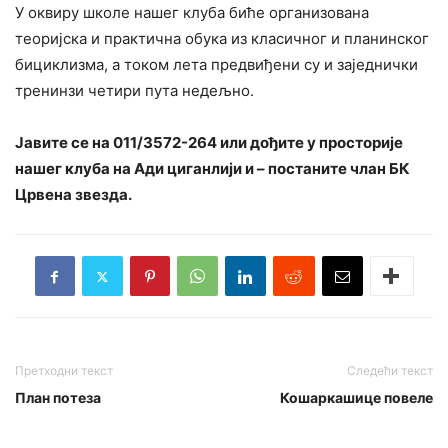
У оквиру школе нашег клуба биће организована
теоријска и практична обука из класичног и планинског
бициклизма, а током лета предвиђени су и заједнички
тренинзи четири пута недељно.
Јавите се на 011/3572-264 или дођите у просторије
нашег клуба на Ади циганлији и – постаните члан БК
Црвена звезда.
Претходни текст
Следећи текст
План потеза
Кошаркашице повеле