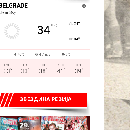
BELGRADE
Clear Sky
°
34
°
C
34
°
34
40%
4.7m/s
9%
СУБ
НЕД
ПОН
УТО
СРЕ
33
°
33
°
38
°
41
°
39
°
ЗВЕЗДИНА РЕВИЈА