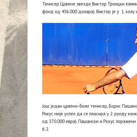
Тенисер Црвене звезде Виктор Троицки елимин
фонд од 436.000 долара). Виктор је у 1. колу
Још један црвено-бели тенисер, Борис Пашанс
Рокус није успео да се пласира у 2. рунду ко
од 370.000 евра). Пашански и Рохус поражени 
6:2.