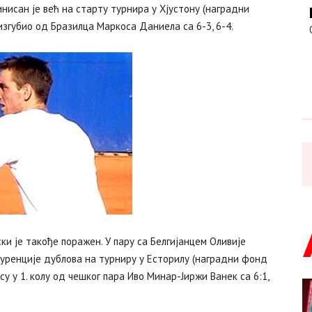
исан је већ на старту турнира у Хјустону (наградни
 изгубио од Бразилца Маркоса Даниела са 6-3, 6-4.
ки је такође поражен. У пару са Белгијанцем Оливије
нкуренције дублова на турниру у Есторилу (наградни фонд
су у 1. колу од чешког пара Иво Минар-Јиржи Ванек са 6:1,