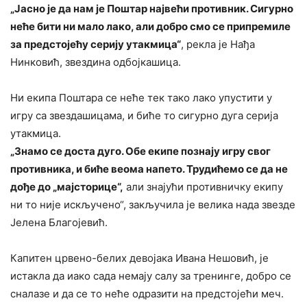
„Јасно је да нам је Поштар највећи противник. Сигурно
неће бити ни мало лако, али добро смо се припремиле
за предстојећу серију утакмица“
, рекла је Нађа
Нинковић, звездина одбојкашица.
Ни екипа Поштара се неће тек тако лако упустити у
игру са звездашицама, и биће то сигурно дуга серија
утакмица.
„Знамо се доста дуго. Обе екипе познају игру свог
противника, и биће веома напето. Трудићемо се да не
дође до „мајсторице“,
али знајући противничку екипу
ни то није искључено“, закључила је велика нада звезде
Јелена Благојевић.
Капитен црвено-белих девојака Ивана Нешовић, је
истакла да иако сада немају салу за тренинге, добро се
сналазе и да се то неће одразити на предстојећи меч.