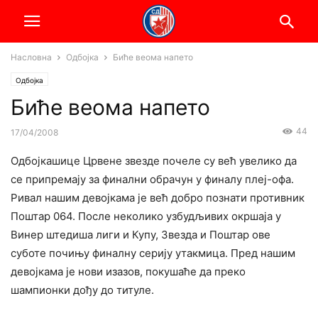
Насловна
Одбојка
Биће веома напето
Одбојка
Биће веома напето
44
17/04/2008
Одбојкашице Црвене звезде почеле су већ увелико да
се припремају за финални обрачун у финалу плеј-офа.
Ривал нашим девојкама је већ добро познати противник
Поштар 064. После неколико узбудљивих окршаја у
Винер штедиша лиги и Купу, Звезда и Поштар ове
суботе почињу финалну серију утакмица. Пред нашим
девојкама је нови изазов, покушаће да преко
шампионки дођу до титуле.