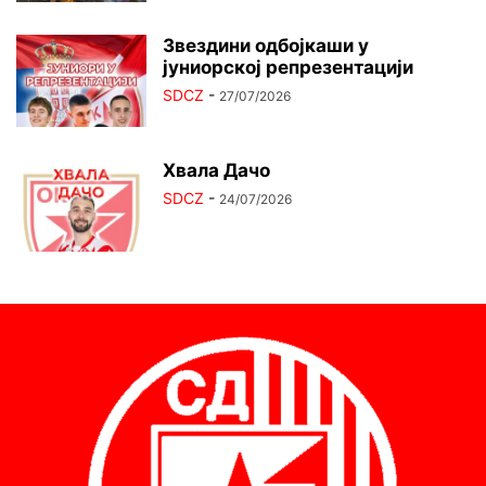
Звездини одбојкаши у
јуниорској репрезентацији
SDCZ
-
27/07/2026
Хвала Дачо
SDCZ
-
24/07/2026