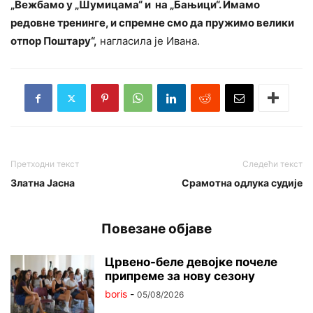
„Вежбамо у „Шумицама“ и на „Бањици“. Имамо
редовне тренинге, и спремне смо да пружимо велики
отпор Поштару“,
нагласила је Ивана.
Претходни текст
Следећи текст
Златна Јасна
Срамотна одлука судије
Повезане објаве
Црвено-беле девојке почеле
припреме за нову сезону
boris
-
05/08/2026