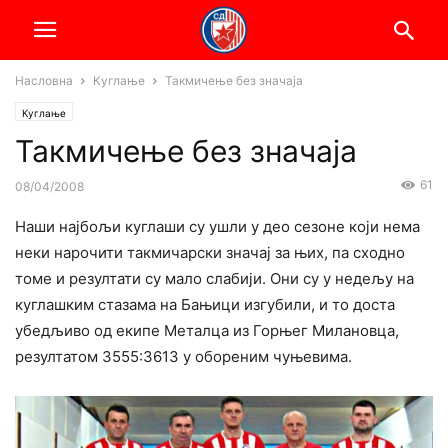
Насловна
Куглање
Такмичење без значаја
Куглање
Такмичење без значаја
61
08/04/2008
Наши најбољи куглаши су ушли у део сезоне који нема
неки нарочити такмичарски значај за њих, па сходно
томе и резултати су мало слабији. Они су у недељу на
куглашким стазама на Бањици изгубили, и то доста
убедљиво од екипе Металца из Горњег Милановца,
резултатом 3555:3613 у обореним чуњевима.