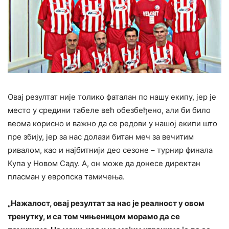
Овај резултат није толико фаталан по нашу екипу, јер је
место у средини табеле већ обезбеђено, али би било
веома корисно и важно да се редови у нашој екипи што
пре збију, јер за нас долази битан меч за вечитим
ривалом, као и најбитнији део сезоне – турнир финала
Купа у Новом Саду. А, он може да донесе директан
пласман у европска тамичења.
„Нажалост, овај резултат за нас је реалност у овом
тренутку, и са том чињеницом морамо да се