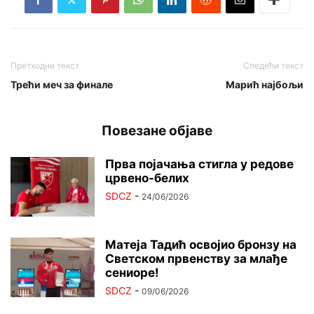
Претходни текст
Следећи текст
Трећи меч за финале
Марић најбољи
Повезане објаве
Прва појачања стигла у редове
црвено-белих
SDCZ
-
24/06/2026
Матеја Тадић освојио бронзу на
Светском првенству за млађе
сениоре!
SDCZ
-
09/06/2026