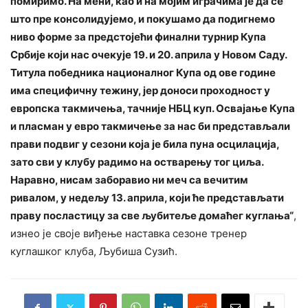
помиримо. На мени, као и на мојим играчима је да се
што пре консолидујемо, и покушамо да подигнемо
ниво форме за предстојећи финални турнир Купа
Србије који нас очекује 19. и 20. априла у Новом Саду.
Титула победника националног Купа од ове године
има специфичну тежину, јер доноси проходност у
европска такмичења, тачније НБЦ куп. Освајање Купа
и пласман у евро такмичење за нас би представљали
прави подвиг у сезони која је била пуна осцилација,
зато сви у клубу радимо на остварењу тог циља.
Наравно, нисам заборавио ни меч са вечитим
ривалом, у недељу 13. априла, који ће представљати
праву посластицу за све љубитеље домаћег куглања“
,
изнео је своје виђење наставка сезоне тренер
куглашког клуба, Љубиша Сузић.