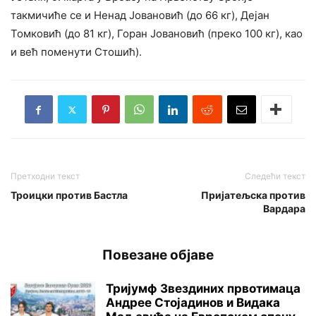
такмичиће се и Ненад Јовановић (до 66 кг), Дејан
Томковић (до 81 кг), Горан Јовановић (преко 100 кг), као
и већ поменути Стошић).
Претходни текст
Следећи текст
Троицки против Бастла
Пријатељска против
Вардара
Повезане објаве
Тријумф Звездиних првотимаца
Андрее Стојадинов и Видака