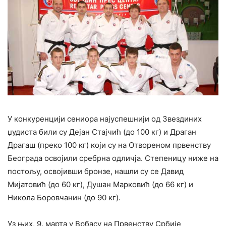
У конкуренцији сениора најуспешнији од Звездиних
џудиста били су Дејан Стајчић (до 100 кг) и Драган
Драгаш (преко 100 кг) који су на Отвореном првенству
Београда освојили сребрна одличја. Степеницу ниже на
постољу, освојивши бронзе, нашли су се Давид
Мијатовић (до 60 кг), Душан Марковић (до 66 кг) и
Никола Боровчанин (до 90 кг).
Уз њих, 9. марта у Врбасу на Првенству Србије