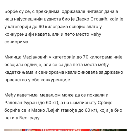
Борбе су се, с прекидима, одржавале читавог дана а
наш најуспешнији џудиста био је Дарко Стошић, који је
у категорији до 90 килограма освојио злато у
конкуренцији кадета, али и пето место међу
сениорима.
Милица Марјановић у категорији до 70 килограма није
освојила одличје, али се са два пета места међу
кадеткињама и сениоркама квалификовала за државно
првенство у обе конкуренције.
Међу кадетима, медаљом може да се похвали и
Радован Ђуран (до 60 кг), а на шампионату Србије
бориће се и Марко Љајић (такође до 60 кг), који је био
пети у Београду.