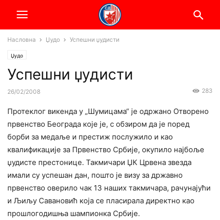
Насловна
Џудо
Успешни џудисти
Џудо
Успешни џудисти
283
26/02/2008
Протеклог викенда у „Шумицама“ је одржано Отворено
првенство Београда које је, с обзиром да је поред
борби за медаље и престиж послужило и као
квалификације за Првенство Србије, окупило најбоље
џудисте престонице. Такмичари ЏК Црвена звезда
имали су успешан дан, пошто је визу за државно
првенство оверило чак 13 наших такмичара, рачунајући
и Љиљу Савановић која се пласирала директно као
прошлогодишња шампионка Србије.