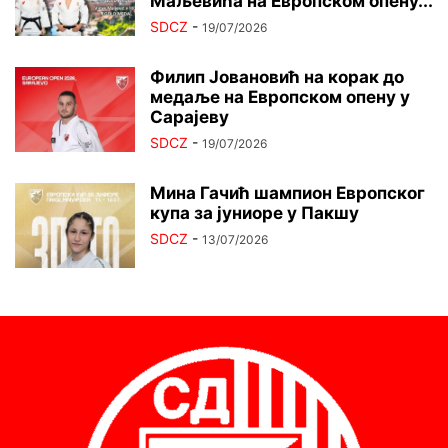
Маљевића на Европском опену...
SDCZ
-
19/07/2026
Филип Јовановић на корак до
медаље на Европском опену у
Сарајеву
SDCZ
-
19/07/2026
Мина Гачић шампион Европског
купа за јуниоре у Пакшу
SDCZ
-
13/07/2026