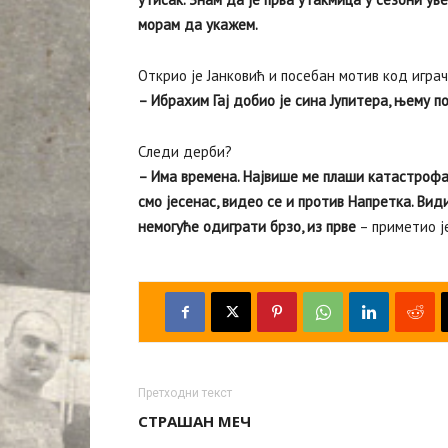
морам да укажем.
Открио је Јанковић и посебан мотив код игра
– Ибрахим Гај добио је сина Јупитера, њему 
Следи дерби?
– Има времена. Највише ме плаши катастрофал
смо јесенас, видео се и против Напретка. Види
немогуће одиграти брзо, из прве
– приметио је
Претходни текст
СТРАШАН МЕЧ