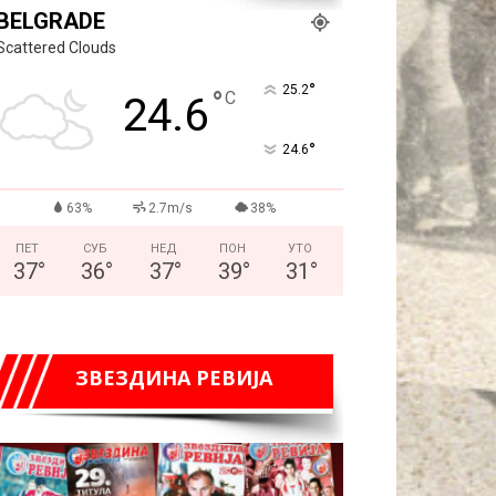
BELGRADE
Scattered Clouds
°
25.2
°
C
24.6
°
24.6
63%
2.7m/s
38%
ПЕТ
СУБ
НЕД
ПОН
УТО
37
°
36
°
37
°
39
°
31
°
ЗВЕЗДИНА РЕВИЈА