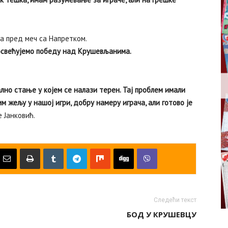
ча пред меч са Напретком.
посвећујемо победу над Крушевљанима.
но стање у којем се налази терен. Тај проблем имали
м жељу у нашој игри, добру намеру играча, али готово је
 Јанковић.
Следећи текст
БОД У КРУШЕВЦУ