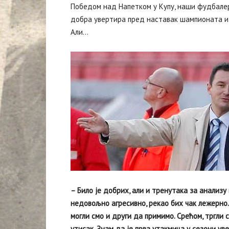
Победом над Напетком у Купу, наши фудбалери
добра увертира пред наставак шампионата и 
Али…
– Било је добрих, али и тренутака за анализу
недовољно агресивно, рекао бих чак лежерно.
могли смо и други да примимо. Срећом, тргли с
утисак. Знам да је прва утакмица у сезони ув