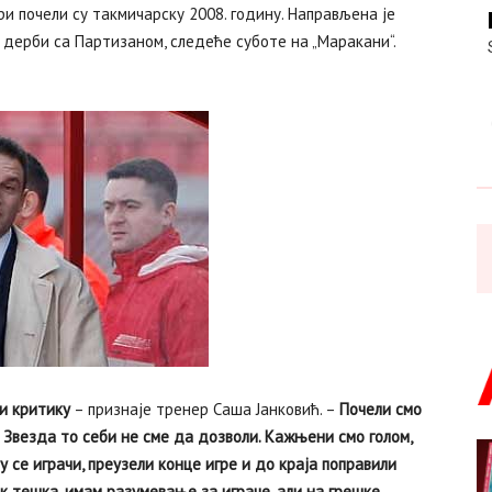
 почели су такмичарску 2008. годину. Направљена је
дерби са Партизаном, следеће суботе на „Маракани“.
 и критику
– признаје тренер Саша Јанковић. –
Почели смо
 Звезда то себи не сме да дозволи. Кажњени смо голом,
у се играчи, преузели конце игре и до краја поправили
ек тешка, имам разумевање за играче, али на грешке